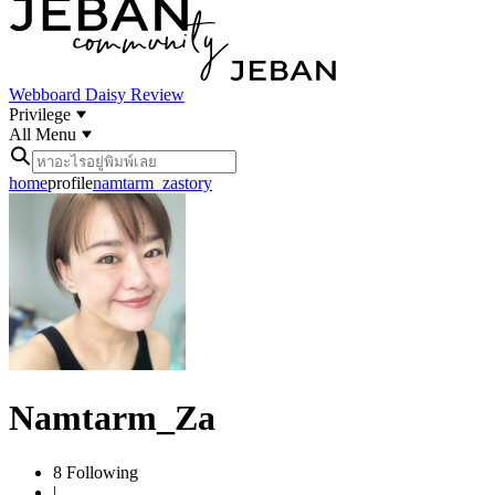
Webboard
Daisy Review
Privilege
All Menu
home
profile
namtarm_za
story
Namtarm_Za
8
Following
|