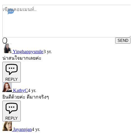
SEND
Yinghappysmile
3 yr.
น่าสนใจมากเลยค่ะ
REPLY
KathyC
4 yr.
ยินดีด้วยค่ะ ดีมากจริงๆ
REPLY
Jayannjan
4 yr.