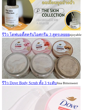
รีวิว โดฟบอดี้สครับไอศกรีม 3 สูตรเลยยย
njoyable
รีวิว Dove Body Scrub ทั้ง 3 ระดับ
Jina Bittersweet