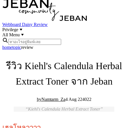
Webboard
Daisy Review
Privilege
All Menu
home
topic
review
รีวิว Kiehl's Calendula Herbal
Extract Toner จาก Jeban
Namtarm_Za
4 Aug 22
40
22
Kiehl's Calendula Herbal Extract Toner
เฮลโหลวววว