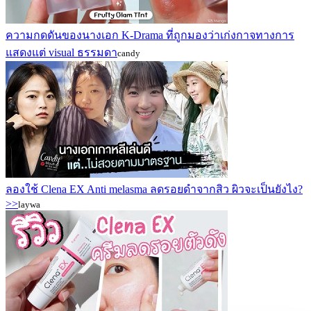
ความกดดันของนางเอก K-Drama ที่ถูกมองว่าเก่งกาจทางการ
แสดงแต่ visual ธรรมดา
candy
ลองใช้ Clena EX Anti melasma ลดรอยดำจากสิว ผิวจะเป็นยังไง?
>>
laywa