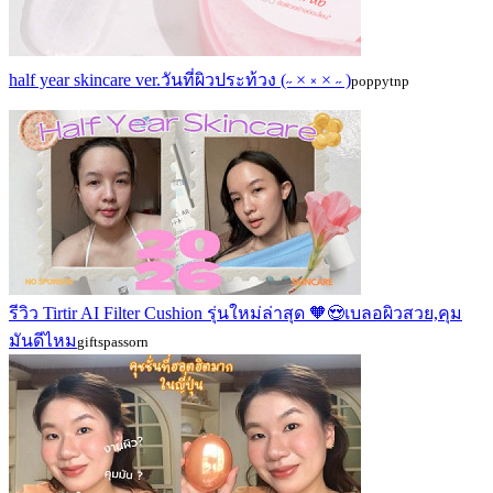
half year skincare ver.วันที่ผิวประท้วง (˶ × ༝ × ˶ )
poppytnp
รีวิว Tirtir AI Filter Cushion รุ่นใหม่ล่าสุด 🧡😍เบลอผิวสวย,คุม
มันดีไหม
giftspassorn