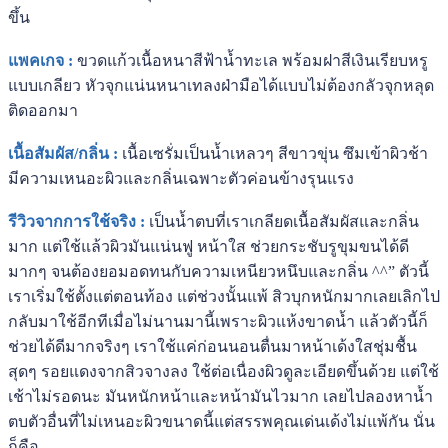
ขึ้น
แพคเกจ :
ขวดแก้วเนื้อหนาสีฟ้าน้ำทะเล พร้อมฝาสีเงินเรียบหรู
แบบเกลียว หัวจุกแน่นหนาเทลงฝ่ามือได้แบบไม่ต้องกลัวจุกหลุด
ติดออกมา
เนื้อสัมผัส/กลิ่น :
เนื้อเซรั่มเป็นน้ำเหลวๆ สีขาวขุ่น ซึมเข้าผิวช้า
มีความเหนอะผิวและกลิ่นเฉพาะตัวค่อนข้างรุนแรง
รีวิวจากการใช้จริง :
เป็นน้ำตบที่เราเกลียดเนื้อสัมผัสและกลิ่น
มาก แต่ใช้แล้วผิวมันแน่นฟู หน้าใส ช่วยกระชับรูขุมขนได้ดี
มากๆ จนต้องยอมอดทนกับความเหนียวหนึบและกลิ่น ^^” ตัวนี้
เราเริ่มใช้ตั้งแต่ตอนท้อง แต่ช่วงนั้นแพ้ สิวบุกหนักมากเลยเลิกไป
กลับมาใช้อีกทีเมื่อไม่นานมานี้เพราะผิวแห้งขาดน้ำ แล้วตัวนี้ก็
ช่วยได้ดีมากจริงๆ เราใช้แค่ก่อนนอนตื่นมาหน้าเด้งใสชุ่มชื้น
สุดๆ รอยแดงจากสิวจางลง ใช้ต่อเนื่องผิวดูละเอียดขึ้นด้วย แต่ใช้
เช้าไม่รอดนะ มันหนักหน้าและหน้ามันไวมาก เลยไปลองหาน้ำ
ตบตัวอื่นที่ไม่เหนอะผิวขนาดนี้แต่สรรพคุณเด่นเด้งไม่แพ้กัน นั่น
ก็คือ...