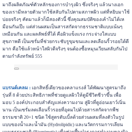
มาถึงผลิตภัณฑ์ตัวหลักของการบำรุงผิว ซึ่งจริงๆ แล้วนางเอก
ของเรามีหลายตัวมากใช้สลับกันไปตามสภาพผิว แต่ที่หยิบมาใช้
บ่อยจริงๆ คัดมาแล้วก็มีสองตัวนี้ ซึ่งคุณสมบัติของเค้าไม่ได้เห
มือนกันเป๊ะ แต่ส่วนผสมเป็นสารสกัดจากธรรมชาติแบบเน้นๆ
เหมือนกัน และผลลัพธ์ที่ได้ คือผิวแข็งแรง กระจ่างใสแบบ
สุขภาพดี เป็นเซรั่มที่ช่วยกระชับรูขุมขนและลดเลือนริ้วรอยได้ดี
มาก คือใช้แล้วหน้าใสผิวดีจริงๆ จนต้องซื้อหมุนเวียนสลับกันไป
ตามกำลังทรัพย์ 555
แบรนด์เคลม :
เอกสิทธิ์เดียวของคลาแรงส์ ได้พัฒนาสูตรมาถึง
รุ่นที่ 8 ด้วยประสิทธิภาพที่ช่วยดูแลผิวให้ดูมีชีวิตชีวาขึ้น เพื่อ
มอบ 5 องค์ประกอบสำคัญแห่งความงาม สู่ผิวที่ดูอ่อนเยาว์เนิ่น
นาน เป็นเซรั่มลดเลือนริ้วรอยที่อุดมไปด้วยสารสกัดจากพืช
ธรรมชาติ 20+1 ชนิด ใช้สูตรดับเบิ้ลด้วยส่วนผสมที่ลงตัวในรูป
แบบของน้ำและน้ำมัน (Hydrolipidic) และนวัตกรรมการเลียน
แบบธรรมชาติ (Biomimetic) เพื่อช่วยฟื้นบำรุงการทำงานของผิว