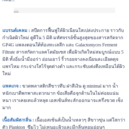
แบรนด์เคลม :
สปีดการฟื้นฟูให้ผิวเนียนใสเปล่งประกาย ราวกับ
กำเนิดผิวใหม่ ดูดีใน 5 มิติ มหัศจรรย์ขั้นสูงสุดของสารสกัดจาก
GP4G แพลงตอนใต้ท้องทะเลลึก และ Galactomyces Ferment
Filtrate สารสกัดกาแลคโตมัยเซส เพื่อผิวเกิดใหม่สมบูรณ์แบบ 5
มิติ ทั้งอิ่มน้ำมีออร่า อ่อนเยาว์ ริ้วรอยจางลงเนียนละเอียดดุจ
แพรไหม กระจ่างใสไร้จุดด่างดำ และกระชับเต่งตึงเหมือนได้ผิว
ใหม่
แพคเกจ :
ขวดพลาสติกสีขาวทึบ ฝาสีเงิน ดู minimal มาก น้ำ
หนักเบาดีพกพาสะดวกมาก ข้อเสียคือจุกด้านในไม่ค่อยแน่น
หนา เราเคยเทแล้วหลุด เอสเซ้นส์ทะลักออกมาจะครึ่งขวด เซ็ง
มาก
เนื้อสัมผัส/กลิ่น :
เนื้อเอสเซ้นส์เป็นน้ำเหลวๆ สีขาวขุ่น แต่ใสกว่า
ตัว Plankton ซึมไว ไม่เหนอะผิวและมีกลิ่นหอมอ่อนๆ