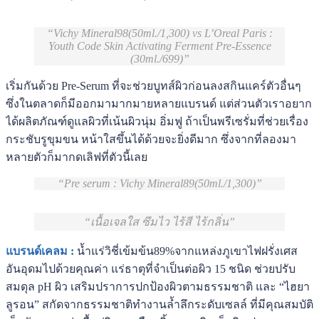
Vichy Mineral98(50ml./1,300) vs L’Oreal Paris :
Youth Code Skin Activating Ferment Pre-Essence
(30ml./699)
เริ่มกันด้วย Pre-Serum ที่จะช่วยบูทส์ผิวก่อนลงสกินแคร์ตัวอื่นๆ
ซึ่งในตลาดก็มีออกมามากมายหลายแบรนด์ แต่ส่วนตัวเราอยาก
ได้ผลิตภัณฑ์ดูแลผิวที่เน้นผิวนุ่ม อิ่มฟู ถ้าเป็นพรีเซรั่มที่ช่วยเรื่อง
กระชับรูขุมขน หน้าใสขึ้นได้ด้วยจะยิ่งดีมาก ซึ่งจากที่ลองมา
หลายตัวก็มากดเลิฟที่ตัวนี้เลย
Pre serum : Vichy Mineral89(50ml./1,300)
เนื้อเจลใส ซึมไว ไร้สี ไร้กลิ่น
แบรนด์เคลม :
น้ำแร่วิชี่เข้มข้น89%จากแหล่งภูเขาไฟฝรั่งเศส
อันอุดมไปด้วยคุณค่า แร่ธาตุที่จำเป็นต่อผิว 15 ชนิด ช่วยปรับ
สมดุล pH ผิว เสริมปราการปกป้องผิวตามธรรมชาติ และ “ไฮยา
ลูรอน” สกัดจากธรรมชาติทำงานล้ำลึกระดับเซลล์ ที่มีคุณสมบัติ