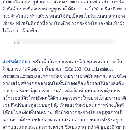
ติดต่อกันนานๆ รู้สึกเลยว่าผิวละเอียดเรียบเนียนขึ้น เพราะเซรั่ม
ตัวนี้เค้าช่วยเรื่องกระชับรูขุมขนได้ดีมาก แต่ไม่ช่วยเรื่องผิวขาว
กระจ่างใสนะ ส่วนตัวเราชอบใช้ดับเบิ้ลเซรั่มก่อนนอน ส่วนช่วง
เช้าจะใช้เซรั่มอีกตัวที่ช่วยเรื่องผิวขาวกระจ่างใสและซึมเข้าผิว
ได้ไวกว่า นั่นก็คือ.....
แบรนด์เคลม :
เซรั่มเพื่อผิวขาวกระจ่างใสแข็งแรงจากภายใน
ด้วยสารสกัดพิเศษจากใบบัวบก ECa 233 (Centella asiatica
Premium Extract)และสารสกัดจากธรรมชาติอีกหลากหลายชนิด
ช่วยเสริมสร้างคอลลาเจนในชั้นผิวลดเลือนริ้วรอยให้จางลงคืน
ความอ่อนเยาว์สู่ผิว เร่งการผลัดเซลล์ผิวที่อ่อนแอกระตุ้นการ
สร้างเซลล์ผิวใหม่ยังผลให้ผิวแลดูกระจ่างใสอย่างเป็นธรรมชาติ
รวมถึงปรับสมดุลระบบภูมิคุ้มกันของผิวควบคุมการสร้างเม็ดสี
ให้อยู่ในระดับที่พอเหมาะ เพื่อผิวขาวกระจ่างใสแลดูสุขภาพดี
นอกจากนี้ยังช่วยปกป้องผิวจากสิ่งคุกคามภายนอก ทั้งรังสียูวีบี
จากแสงแดดและมลภาวะต่างๆ ซึ่งเป็นสาเหตุสำคัญของผิวขาด