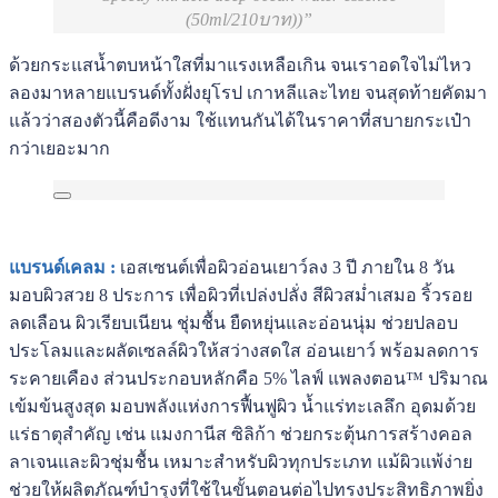
(50ml/210บาท))
ด้วยกระแสน้ำตบหน้าใสที่มาแรงเหลือเกิน จนเราอดใจไม่ไหว
ลองมาหลายแบรนด์ทั้งฝั่งยุโรป เกาหลีและไทย จนสุดท้ายคัดมา
แล้วว่าสองตัวนี้คือดีงาม ใช้แทนกันได้ในราคาที่สบายกระเป๋า
กว่าเยอะมาก
แบรนด์เคลม :
เอสเซนต์เพื่อผิวอ่อนเยาว์ลง 3 ปี ภายใน 8 วัน
มอบผิวสวย 8 ประการ เพื่อผิวที่เปล่งปลั่ง สีผิวสม่ำเสมอ ริ้วรอย
ลดเลือน ผิวเรียบเนียน ชุ่มชื้น ยืดหยุ่นและอ่อนนุ่ม ช่วยปลอบ
ประโลมและผลัดเซลล์ผิวให้สว่างสดใส อ่อนเยาว์ พร้อมลดการ
ระคายเคือง ส่วนประกอบหลักคือ 5% ไลฟ์ แพลงตอน™ ปริมาณ
เข้มข้นสูงสุด มอบพลังแห่งการฟื้นฟูผิว น้ำแร่ทะเลลึก อุดมด้วย
แร่ธาตุสำคัญ เช่น แมงกานีส ซิลิก้า ช่วยกระตุ้นการสร้างคอล
ลาเจนและผิวชุ่มชื้น เหมาะสำหรับผิวทุกประเภท แม้ผิวแพ้ง่าย
ช่วยให้ผลิตภัณฑ์บำรุงที่ใช้ในขั้นตอนต่อไปทรงประสิทธิภาพยิ่ง