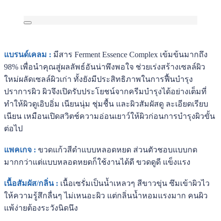
แบรนด์เคลม :
มีสาร Ferment Essence Complex เข้มข้นมากถึง
98% เพื่อนำคุณสู่ผลลัพธ์อันน่าพึงพอใจ ช่วยเร่งสร้างเซลล์ผิว
ใหม่ผลัดเซลล์ผิวเก่า ทั้งยังมีประสิทธิภาพในการฟื้นบำรุง
ปราการผิว ผิวจึงเปิดรับประโยชน์จากครีมบำรุงได้อย่างเต็มที่
ทำให้ผิวดูเอิบอิ่ม เนียนนุ่ม ชุ่มชื้น และผิวสัมผัสดู ละเอียดเรียบ
เนียน เหมือนเปิดสวิตช์ความอ่อนเยาว์ให้ผิวก่อนการบำรุงผิวขั้น
ต่อไป
แพคเกจ :
ขวดแก้วสีดำแบบหลอดหยด ส่วนตัวชอบแบบกด
มากกว่าแต่แบบหลอดหยดก็ใช้งานได้ดี ขวดดูดี แข็งแรง
เนื้อสัมผัส/กลิ่น :
เนื้อเซรั่มเป็นน้ำเหลวๆ สีขาวขุ่น ซึมเข้าผิวไว
ให้ความรู้สึกลื่นๆ ไม่เหนอะผิว แต่กลิ่นน้ำหอมแรงมาก คนผิว
แพ้ง่ายต้องระวังนิดนึง