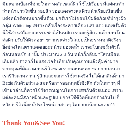
มีมะขามป้อมที่ช่วยในการผลัดเซลล์ผิว ใช้ไปเรื่อยๆ มีแต่คนทัก
ว่าหน้าขาวใสขึ้น รอยสิว รอยแดงจางลง ผิวหน้าเรียบเนียนขึ้น
แต่งหน้าติดทนมากขึ้นด้วย ปกติเราไม่ชอบใช้ผลิตภัณฑ์บำรุงผิว
กลุ่ม Whitening เพราะกลัวเรื่องระคายเคือง แสบแดง แต่เซรั่มตัว
นี้ใช้สารสกัดจากธรรมชาติเป็นหลัก เราเลยรู้สึกว่าเค้าอ่อนโยน
ต่อผิว ปรับให้ผิวค่อยๆ ขาวกระจ่างใสแบบเป็นธรรมชาติจริงๆ
ยิ่งช่วงไหนตากแดดเยอะหน้าหมองคล้ำ เราจะโบกเซรั่มตัวนี้
ก่อนนอนซัก 3-4ปั๊ม ประมาณ 2-3 วัน หน้าก็กลับมาใสเหมือน
เดิมแล้ว ราคาก็ไม่แรงเว่อร์ เทียบกับคุณภาพแล้วคุ้มค่ามาก
ขอบคุณที่ติดตามอ่านรีวิวของเราจนจบนะคะ ขอบอกก่อนว่า
เรารีวิวตามความรู้สึกและผลการใช้งานจริง ไม่ได้เอาสินค้ามา
Battle กันด้วยส่วนผสมหรือการออกฤทธิ์เชิงลึก ดังนั้นสาวๆ ที่
เข้ามาอ่านก็ควรใช้วิจารณญานในการเสพกันด้วยเนอะ เพราะ
แต่ละคนมีสภาพผิวและรูปแบบการใช้ชีวิตที่แตกต่างกันไป ก็
หวังว่ารีวิวนี้จะมีประโยชน์ต่อสาวๆ ไม่มากก็น้อยนะคะ ^^
Thank You&See You!