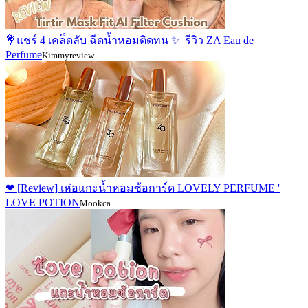
💐แชร์ 4 เคล็ดลับ ฉีดน้ำหอมติดทน ✨| รีวิว ZA Eau de
Perfume
Kimmyreview
❤ [Review] เห่อแกะน้ำหอมซ้อการ์ด LOVELY PERFUME '
LOVE POTION
Mookca