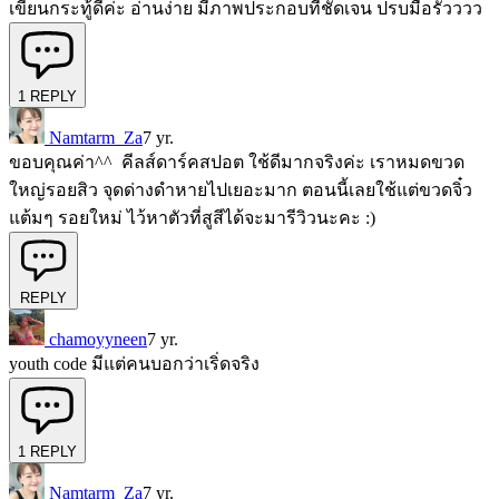
เขียนกระทู้ดีค่ะ อ่านง่าย มีภาพประกอบที่ชัดเจน ปรบมือรัวววว
1
REPLY
Namtarm_Za
7 yr.
ขอบคุณค่า^^ คีลส์ดาร์คสปอต ใช้ดีมากจริงค่ะ เราหมดขวด
ใหญ่รอยสิว จุดด่างดำหายไปเยอะมาก ตอนนี้เลยใช้แต่ขวดจิ๋ว
แต้มๆ รอยใหม่ ไว้หาตัวที่สูสีได้จะมารีวิวนะคะ :)
REPLY
chamoyyneen
7 yr.
youth code มีแต่คนบอกว่าเริ่ดจริง
1
REPLY
Namtarm_Za
7 yr.