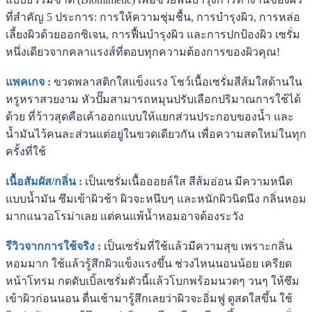
ที่สำคัญ 5 ประการ: การให้ความชุ่มชื้น, การบำรุงผิว, การหล่อ
เลี้ยงผิวด้วยออกซิเจน, การฟื้นบำรุงผิว และการปกป้องผิว เซรั่ม
หนึ่งเดียวจากคลาแรงส์ที่ตอบทุกความต้องการของผิวคุณ!
แพคเกจ :
ขวดพลาสติกใสแข็งแรง โชว์เนื้อเซรั่มสีส้มใสด้านใน
หรูหราสวยงาม หัวปั๊มสามารถหมุนปรับเลือกปริมาณการใช้ได้
ด้วย ที่ว้าวสุดคือเค้าออกแบบให้แยกส่วนประกอบของน้ำ และ
น้ำมันไว้คนละส่วนแต่อยู่ในขวดเดียวกัน เพื่อความสดใหม่ในทุก
ครั้งที่ใช้
เนื้อสัมผัส/กลิ่น :
เป็นเซรั่มเนื้อออยล์ใส สีส้มอ่อน มีความหนืด
แบบน้ำมัน ซึมเข้าผิวช้า ผิวจะหนึบๆ และหนักผิวนิดนึง กลิ่นหอม
มากแนวอโรม่าเลย แต่คนแพ้น้ำหอมอาจต้องระวัง
รีวิวจากการใช้จริง :
เป็นเซรั่มที่ใช้แล้วมีความสุข เพราะกลิ่น
หอมมาก ใช้แล้วรู้สึกผิวแข็งแรงขึ้น ช่วงไหนนอนน้อย เครียด
หน้าโทรม กดดับเบิ้ลเซรั่มตัวนี้แล้วโบกพร้อมนวดๆ วนๆ ให้ซึม
เข้าผิวก่อนนอน ตื่นเช้ามารู้สึกเลยว่าผิวจะอิ่มฟู ดูสดใสขึ้น ใช้