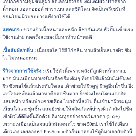
เก็บกักความชุ่มชื้นสู่ผิว ลดเลือนริ้วรอย เติมเต็มผิว ปราศจาก
น้ำหอม แอลกอฮอล์ พาราเบน และซิลิโคน จัดเป็นพรีเซรั่มที่
อ่อนโยน ผิวบอบบางแพ้ง่ายใช้ได้
แพคเกจ :
ขวดแก้วเนื้อหนาและหนัก สีชากันแสง หัวปั๊มแข็งแรง
ใช้งานง่าย กดครั้งละสองปั๊มทาทั่วหน้าพอดี
เนื้อสัมผัส/กลิ่น :
เนื้อเจลใส ไร้สี ไร้กลิ่น ทาแล้วเย็นสบายผิว ซึม
ไว ไม่เหนอะหนะ
รีวิวจากการใช้จริง :
เริ่มใช้ตัวนี้เพราะหลังมีลูกผิวหน้าเราแย่
มาก มันเหมือนทาเซรั่มหรือครีมเดิมๆ ที่เคยใช้แล้วมันไม่ซึมลง
ผิว ซึ่งพอใช้แล้วประทับใจเลย เค้าช่วยให้ผิวดูฟู ผิวดูอิ่มน้ำขึ้น ยิ่ง
เอาไปแช่เย็นแล้วมาทาคือสดชื่นมาก ยิ่งช่วงไหนโดนแดดจัด
แสบหน้า หรือแพ้ระคายเคือง โบกตัวนี้ลงไป ตื่นเช้ามาผิวจะนุ่ม
เนียนใสและชุ่มชื้น แถมยังช่วยให้ผลิตภัณฑ์บำรุงผิวตัวถัดไปซึม
เข้าผิวได้ดียิ่งขึ้นอีกด้วย ดีงามทุกอย่างยกเว้นราคา (555+)
เพราะเหมือนเป็นเจลแล้วมันหมดไว ขวด 50ml. เราใช้ได้เดือน
เดียวเอง เลยลองหา Pre-Serum ตัวอื่นมาลองใช้ดูก็มาเจอกับตัวนี้