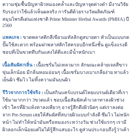
ความชุ่มชื้นปัญหาผิวหมองคล้ำและปัญหาจุดด่างดำ มีงานวิจัย
รับรองว่าใช้แล้วเห็นผลจริง การันตีด้วยรางวัลผลิตภัณฑ์
สมุนไพรดีเด่นแห่งชาติ Prime Minister Herbal Awards (PMHA) ปี
2560
แพคเกจ :
ขวดพลาสติกสีเขียวเมทัลลิกดูสบายตา หัวเป็นแบบกด
ปั๊มใช้สะดวก พร้อมฝาพลาสติกใสครอบอีกหนึ่งชั้น ดูแข็งแรงดี
ชอบที่เป็นขวดทึบกันแสงได้ดีและมีน้ำหนักเบา
เนื้อสัมผัส/กลิ่น :
เนื้อเซรั่มไม่เหลวมาก ลักษณะคล้ายเจลสีขาว
ขุ่นเล็กน้อย มีกลิ่นหอมอ่อนๆ เนื้อเซรั่มบางเบาเกลี่ยง่าย ทาแล้ว
เย็นผิว ซึมไว ไม่ทิ้งความมันบนผิว
รีวิวจากการใช้จริง :
เป็นสกินแคร์แบรนด์ไทยแบรนด์เดียวที่เรา
ใช้มามากกว่า 3ขวดแล้ว ชอบเนื้อสัมผัสเค้าเวลาทาลงผิวช่วง
เช้า ใครที่ผิวแห้งทาลงเพียวๆ อาจรู้สึกตึงผิวนิดๆ แต่เราลงต่อ
จาก Pre-Serum เลยให้สัมผัสที่สบายผิวแบบกำลังดี ซึมไว ไม่หนัก
หน้า ไม่ทำให้หน้ามันหรือหมองระหว่างวัน ช่วงใช้แรกๆ เรามี
ผิวลอกเล็กน้อยแต่ไม่ได้รู้สึกแสบอะไร ดูส่วนประกอบถึงรู้ว่าเค้า