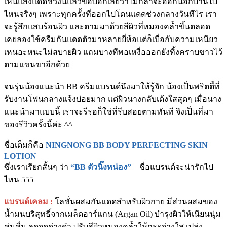
เห็นแสงแดดช่วงนี้แล้วขอบอกเลยว่าไม่กล้าจะออกนอกบ้านไป
ไหนจริงๆ เพราะทุกครั้งที่ออกไปโดนแดดช่วงกลางวันทีไร เรา
จะรู้สึกแสบร้อนผิว และตามมาด้วยสีผิวที่หมองคล้ำขึ้นตลอด
เคยลองใช้ครีมกันแดดตัวมาหลายยี่ห้อแต่ก็เบื่อกับความเหนียว
เหนอะหนะไม่สบายผิว แถมบางทีพอเหงื่อออกยังทิ้งคราบขาวไว้
ตามแขนขาอีกด้วย
จนรุ่นน้องแนะนำ BB ครีมแบรนด์นึงมาให้รู้จัก น้องเป็นพริตตี้ที่
รับงานโฟนกลางแจ้งบ่อยมาก แต่ผิวนางกลับเด้งใสสุดๆ เมื่อนาง
แนะนำมาแบบนี้ เราจะรีรอก็ใช่ที่รีบสอยตามทันที จึงเป็นที่มา
ของรีวิวครั้งนี้ค่ะ ^^
ชื่อเต็มก็คือ
NINGNONG BB BODY PERFECTING SKIN
LOTION
ซึ่งเราเรียกสั้นๆ ว่า
“BB ตัวนิ๊งหน่อง”
– ชื่อแบรนด์จะน่ารักไป
ไหน 555
แบรนด์เคลม :
โลชั่นผสมกันแดดสำหรับผิวกาย มีส่วนผสมของ
น้ำมนบริสุทธิ์จากเมล็ดอาร์แกน (Argan Oil) บำรุงผิวให้เนียนนุ่ม
ชุ่มชื่น ลดจุดด่างดำ ปรับสีผิวหมองคล้ำให้กระจ่างใส เปล่ง