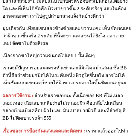
ปลิวไสวสวยงามไม่ลีบแนบไปกับผิวหรือจับตัวเป็นก้อนแต่อย่าง
ใด และที่เห็นได้ชัดคือ ผิวเราขาวขึ้น 2 ระดับจริงๆ แสงในห้อง
อาจหลอกตา เราไปดูรูปถ่ายกลางแจ้งกันบ้างดีกว่า
มุมเดียวกัน เทียบแขนสองข้างซ้ายและขวานะคะ เห็นชัดเจนเลย
ว่าผิวขาวขึ้นจริง 2 ระดับ ทีนี้จะขาวแค่แขนได้ยังไง ตลกตาย
เลย! จัดขาไปด้วยสิเธอ
เนื่องจากขาใหญ่กว่าแขนกดไปเลย 1 ปั๊มเต็มๆ
เราจะมีปัญหารอยแผลตรงหัวเข่าและสีผิวไม่สม่ำเสมอ ซึ่ง BB
ตัวนี้ถือว่าช่วยปกปิดได้ในระดับหนึ่ง ผิวดูใสขึ้นจริง อาจไม่ได้
เห็นชัดแบบแขนแต่ก็ช่วยให้ผิวขาวกระจ่างใสขึ้นชัดเจนอยู่นะ
ผลการใช้งาน :
สำหรับเราชอบนะ ทั้งเนื้อของ BB ที่ไม่เหลว
เลอะเทอะ เนียนเบาเกลี่ยง่ายไม่เหนอะผิว คือเกลี่ยไปเหมือน
กลายเป็นแป้งเคลือบผิวไปเลย มันเบาสบายผิวดี และที่สำคัญสี
BB ไม่ติดเบาะรถจ้า 555
เรื่องของการป้องกันแสงแดดและติดทน :
เราทาแล้วออกไปทำ