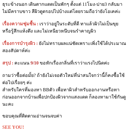
ธุระข้างนอก เดินตากแดดเป็นพักๆ ตั้งแต่ 11โมง-บ่าย3 กลับมา
ไม่มีคราบขาว สีผิวดูดรอปไปบ้างแต่โดยรวมถือว่ายังโอเคค่ะ
เรื่องความชุ่มชื้น :
เราว่าอยู่ในระดับที่ดี ทาแล้วผิวไม่เป็นขุย
หรือรู้สึกแห้งตึง และไม่เหนียวหนึบจนรำคาญผิว
เรื่องการบำรุงผิว :
ยังไม่ทราบผลแน่ชัดเพราะเพิ่งใช้ได้ประมาณ
สองสัปดาห์ค่ะ
สรุป :
คะแนน
9/10
ขอหักเรื่องกลิ่นที่เราว่าแรงไปนิดค่ะ
ถามว่าซื้อต่อมั้ย? ถ้ายังไม่เจอตัวใหม่ที่น่าสนใจกว่านี้ก็คงซื้อใช้
ต่อไปเรื่อยๆ ค่ะ
สำหรับใครที่มองหา BBตัว เพื่อทาผิวสำหรับออกงานหรือทา
ก่อนออกจากบ้านเพื่อปกป้องผิวจากแสงแดด ก็ลองหามาใช้กันดู
นะคะ
ขอบคุณที่ติดตามอ่านจนจบค่า
SEE YOU!