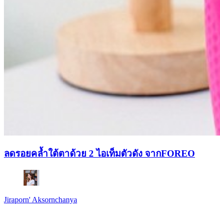
ลดรอยคล้ำใต้ตาด้วย 2 ไอเท็มตัวดัง จากFOREO
Jiraporn' Aksornchanya