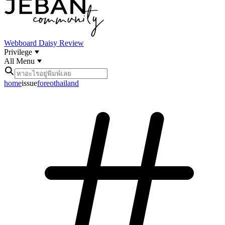
Webboard
Daisy Review
Privilege
All Menu
home
issue
foreothailand