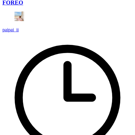
FOREO
paipai_ii