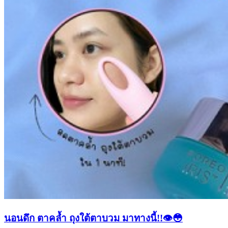
นอนดึก ตาคล้ำ ถุงใต้ตาบวม มาทางนี้!!👁️😳