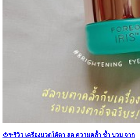
🍅✨รีวิว เครื่องนวดใต้ตา ลด ความคล้ำ ช้ำ บวม จาก