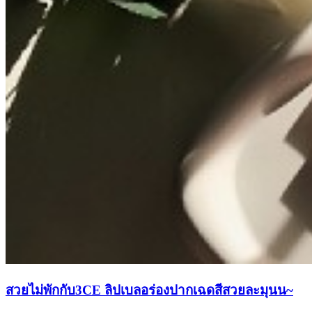
สวยไม่พักกับ3CE ลิปเบลอร่องปากเฉดสีสวยละมุนน~