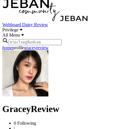
Webboard
Daisy Review
Privilege
All Menu
home
profile
graceyreview
GraceyReview
0
Following
|