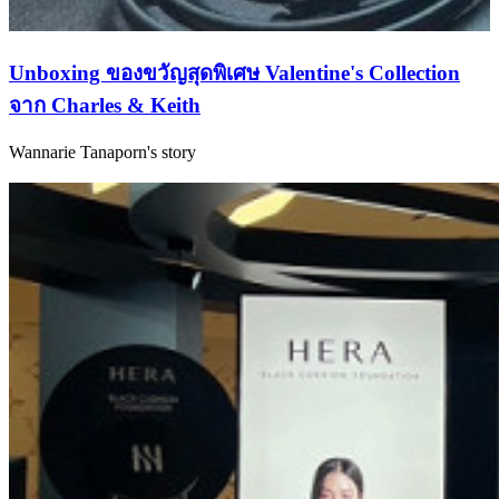
Unboxing ของขวัญสุดพิเศษ Valentine's Collection
S
จาก Charles & Keith
Wannarie Tanaporn's story