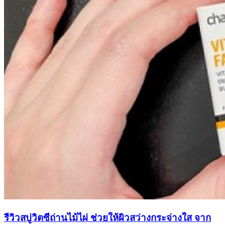
รีวิวสบู่วิตซีถ่านไม้ไผ่ ช่วยให้ผิวสว่างกระจ่างใส จาก