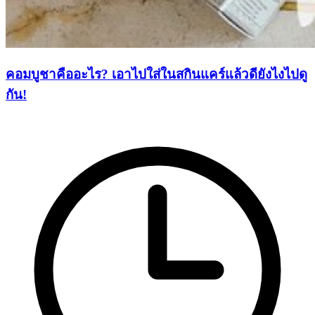
คอมบูชาคืออะไร? เอาไปใส่ในสกินแคร์แล้วดียังไงไปดู
กัน!