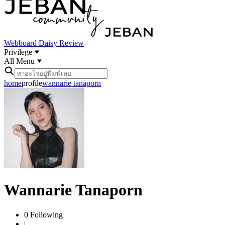
Webboard
Daisy Review
Privilege
All Menu
home
profile
wannarie tanaporn
Wannarie Tanaporn
0
Following
|