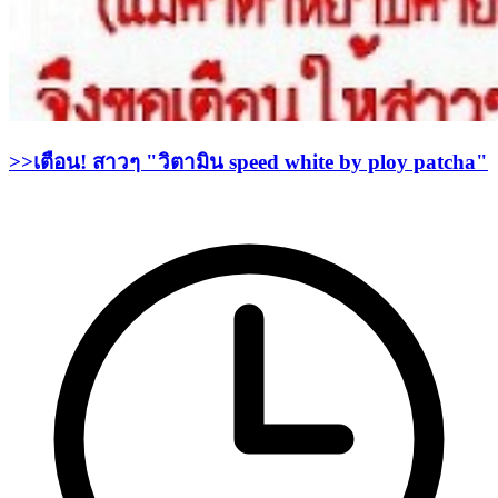
>>เตือน! สาวๆ "วิตามิน speed white by ploy patcha"