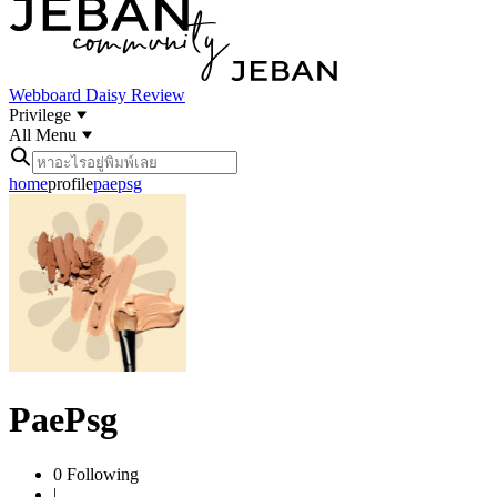
Webboard
Daisy Review
Privilege
All Menu
home
profile
paepsg
PaePsg
0
Following
|