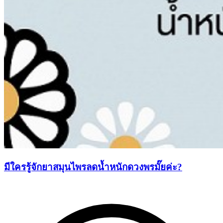
มีใครรู้จักยาสมุนไพรลดน้ำหนักดวงพรมั๊ยค่ะ?