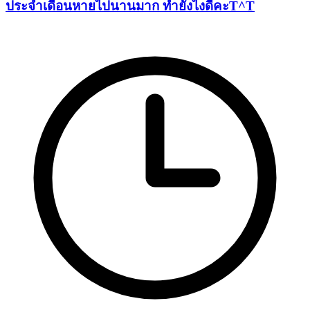
ประจำเดือนหายไปนานมาก ทำยังไงดีคะT^T