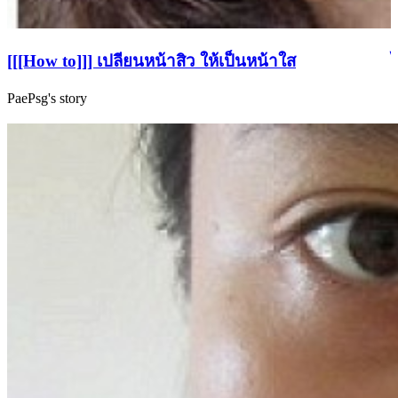
[[[How to]]] เปลียนหน้าสิว ให้เป็นหน้าใส
PaePsg's story