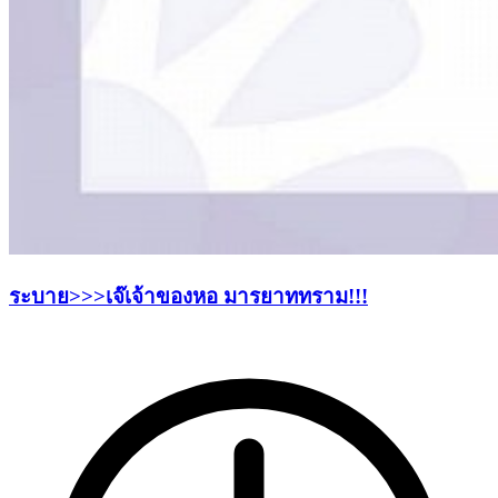
ระบาย>>>เจ๊เจ้าของหอ มารยาททราม!!!