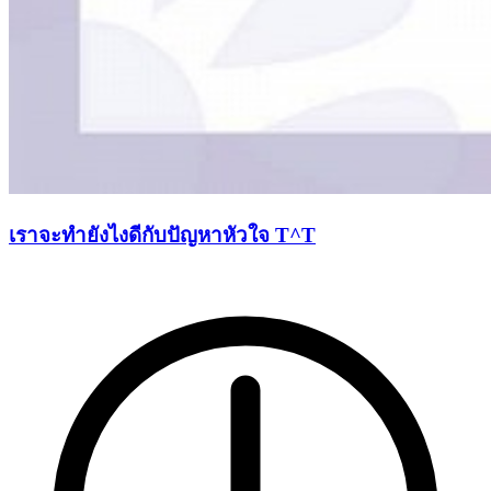
เราจะทำยังไงดีกับปัญหาหัวใจ T^T