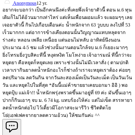
Anonymous
12 yr.
อยากจะบอกว่า เป็นอีกคนนึงค่ะที่เคยพึ่งเจ้ายาตัวนี้ ตอน ม.6 ทุน
เดิมก็ไม่ได้อ้วนมากเท่าไหร่ แต่เห็นเพื่อนผอมแล้ว จะผอมๆๆ เลย
เจอยาตัวนี้ กินไปเกือบเดือนค่ะ น้ำหนักจาก 63 วูบบบ ลงไปที่ 53
เร็วมากกก แต่อาการข้างเคียงตอนนั้นวิญญาณแทบหลุดจาก
ร่างค่ะ หลอน เพลีย เหนื่อย แต่นอนไม่หลับ อาทิตย์นึงนอน
ประมาณ 4-5 ชม แล้วช่วงนั้นงานตอนใกล้จบ ม.6 ก็เยอะมากๆ
ยิ่งโทรมยิ่งวูบสิคะทีนี้ หงุดหงิด โมโหง่าย เจ้าอารมณ์ ทีนี้กว่าจะ
หยุดยา คือหยุดก็หยุดเลย เพราะช่วงนั้นไม่มีเวลาสั่ง ( ตามปกติ
เวลาเรากินยาลดน้ำหนักอะไรก็ช่างถ้าเราจะหยุดเราต้อง ค่อยๆ
ลดปริมาณ ลดวันกิน จากวันละสองเม็ดเป็นวันละเม็ด เป็นวันเว้น
วัน และหยุดไปในที่สุด *อันนี้แม่ค้าขายยาเคยบอกมา อิอิ ) พอ
หยุดปุ้บ แม่เจ้า!! น้ำหนักพรุ่งพรวดขึ้นมาอยู่ที่ 69 ค่ะ มันขึ้นเอาๆ
ปากก็กินเอาๆ จบ ม. 6 74 kg. แทบร้องไห้ค่ะ แต่ไม่เข็ด สรรหายา
ลดน้ำหนักต่อไป ไว้เดี๋ยวมีโอกาสจะมารีวิว ชีวิตติดโย
โย่(เอฟเฟคจากยาลดความอ้วน) ให้ชมกันค่ะ ^^