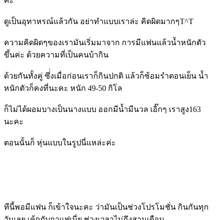
คะ
ดูเป็นอุทาหรณ์แล้วกัน อย่าทำแบบเราล่ะ คิดผิดมากๆT^T
ความคิดผิดๆของเรามันเริ่มมาจาก การมีแฟนแล้วน้ำหนักตัว
ขึ้นค่ะ ด้วยความที่เป็นคนบ้ากิน
ด้วยกันทั้งคู่ ซึ่่งเมื่อก่อนเราก็กินปกติ แล้วก็ซ้อมรำตอนเย็น น้ำ
หนักตัวก็คงที่นะคะ หนัก 49-50 กิโล
ก็ไม่ได้ผอมบางเป็นนางแบบ ออกมีน้ำมีนวล เอิ๊กๆ เราสูง163
นะคะ
ตอนนั้นก็ หุ่นแบบในรูปนี่แหล่ะค่ะ
ทีนี้พอมีแฟน ก็เข้าใจนะคะ ว่ามันเป็นช่วงโปรโมชั่น กินกันทุก
วันเลย เค้กกับกาแฟเนี่ย ช่วงเวลาไม่ถึงสามเดือน