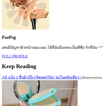
PaePsg
เคยมีปัญหาผิวหน้าเยอะแยะ ได้จีบันนีแหละเป็นทีพึง รักจีบัน ^^"
FULL PROFILE
Keep Reading
AR แป้ง 2 ชั้นผิวเป๊ะกลิตเตอร์ปัง! จบในตลับเดียว✨
Beautysweeties