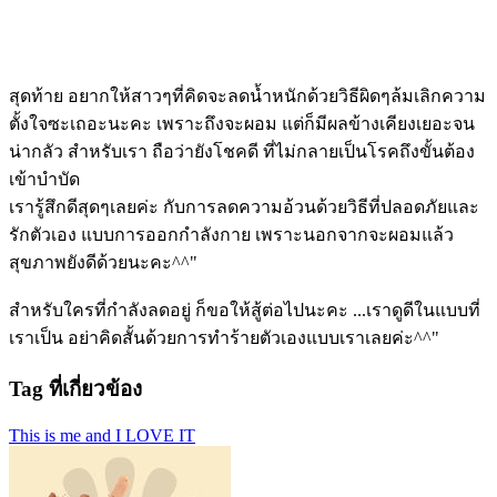
สุดท้าย อยากให้สาวๆที่คิดจะลดน้ำหนักด้วยวิธีผิดๆล้มเลิกความ
ตั้งใจซะเถอะนะคะ เพราะถึงจะผอม แต่ก็มีผลข้างเคียงเยอะจน
น่ากลัว สำหรับเรา ถือว่ายังโชคดี ที่ไม่กลายเป็นโรคถึงขั้นต้อง
เข้าบำบัด
เรารู้สึกดีสุดๆเลยค่ะ กับการลดความอ้วนด้วยวิธีที่ปลอดภัยและ
รักตัวเอง แบบการออกกำลังกาย เพราะนอกจากจะผอมแล้ว
สุขภาพยังดีด้วยนะคะ^^"
สำหรับใครที่กำลังลดอยู่ ก็ขอให้สู้ต่อไปนะคะ ...เราดูดีในแบบที่
เราเป็น อย่าคิดสั้นด้วยการทำร้ายตัวเองแบบเราเลยค่ะ^^"
Tag ที่เกี่ยวข้อง
This is me and I LOVE IT