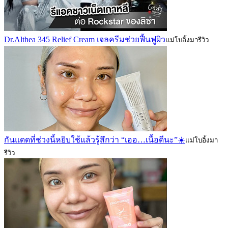
Dr.Althea 345 Relief Cream เจลครีมช่วยฟื้นฟูผิว
แม่โบอิ้งมารีวิว
กันแดดที่ช่วงนี้หยิบใช้แล้วรู้สึกว่า “เออ…เนื้อดีนะ”☀️
แม่โบอิ้งมา
รีวิว