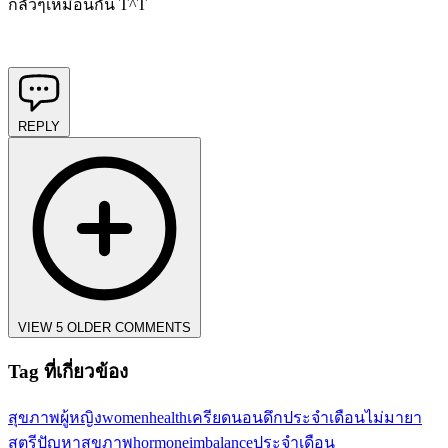
กลัวๆเหมือนกัน T^T
REPLY
VIEW 5 OLDER COMMENTS
Tag ที่เกี่ยวข้อง
สุขภาพผู้หญิง
womenhealth
เครียด
นอนดึก
ประจำเดือนไม่มา
ยา
สตรี
ปัญหาสุขภาพ
hormoneimbalance
ประจำเดือน