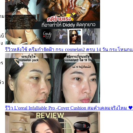
วาม
บ้
รง
รีวิวหลังใช้ ครีมกำจัดฝ้า กระ cosmelan2 ครบ 14 วัน กระโหนก
วร
้ว
รีวิว L'oreal Infalliable Pro -Cover Cushion สมคำเคลมจริงไหม 🖤
ค