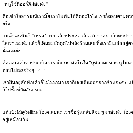
"หนูใช้ดิออร์X4อ่ะค่ะ"
คือเข้าใจอารมณ์เรามั๊ย เราไม่ทันได้คิดอะไรไง เราก็ตอบตามค
จริง
แม่ค้าคนนั้นก็ "เหรอ" แบบเสียงประชดเสียดสีมากอ่ะ แล้วทำปากเ
ใส่เราเลยค่ะ แล้วก็เดินสะบัดตูดไปหลังร้านเลย ทิ้งเรายืนเอ๋ออยู่ต
นั้นแหล่ะ
คือตอนเค้าทำปากเบ้อ่ะ เราก็แบบ คิดในใจ "กูพลาดแหล่ะ กูไม่ค
ตอบไปเลยจริงๆ T^T"
เรายืนอยู่สักพักเค้าก็ไม่ออกมา เราก็เลยเดินออกจากร้านอ่ะค่ะ แล
ก็ไปซื้อที่วัตสันแทน
แต่แป้งMaybelline โอเคเลยนะ เราซื้อรุ่นตลับสีชมพูมาอ่ะค่ะ โอเ
อยู่เหมือนกัน