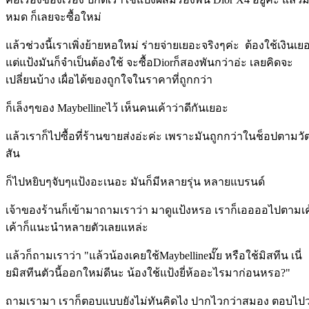
หมด ก็เลยจะซื้อใหม่
แล้วช่วงนี้เราเพิ่งย้ายหอใหม่ ร่ายจ่ายเยอะจริงๆค่ะ ต้องใช้เงินเย
แต่แป้งมันก็จำเป็นต้องใช้ จะซื้อDiorก็สองพันกว่าอ่ะ เลยคิดจะ
เปลี่ยนบ้าง เผื่อได้ของถูกใจในราคาที่ถูกกว่า
ก็เล็งๆของ Maybellineไว้ เห็นคนเค้าว่าดีกันเยอะ
แล้วเราก็ไปซื้อที่ร้านขายส่งอ่ะค่ะ เพราะมันถูกกว่าในช็อปตามวั
สัน
ก็ไปหยิบๆจับๆแป้งอะเนอะ มันก็มีหลายรุ่น หลายแบรนด์
เจ้าของร้านก็เข้ามาถามเราว่า มาดูแป้งหรอ เราก็เออออไปตามเค
เค้าก็แนะนำหลายตัวเลยแหล่ะ
แล้วก็ถามเราว่า "แล้วน้องเคยใช้Maybellineมั๊ย หรือใช้มิสทีน เนี่
ยมิสทีนตัวนี้ออกใหม่ดีนะ น้องใช้แป้งยี่ห้ออะไรมาก่อนหรอ?"
ถามเรามา เราก็ตอบแบบยังไม่ทันคิดไง ปากไวกว่าสมอง ตอบไปว