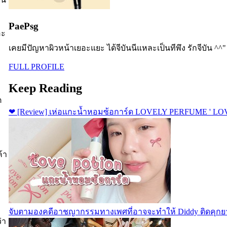
PaePsg
อะ
เคยมีปัญหาผิวหน้าเยอะแยะ ได้จีบันนีแหละเป็นทีพึง รักจีบัน ^^"
FULL PROFILE
Keep Reading
ต
❤ [Review] เห่อแกะน้ำหอมซ้อการ์ด LOVELY PERFUME ' L
้า
จับตามองคดีอาชญากรรมทางเพศที่อาจจะทำให้ Diddy ติดคุกย
่า