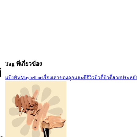
Tag ที่เกี่ยวข้อง
่
แป้งพัฟ
Maybelline
เรื่องเล่า
ของถูกและดี
รีวิวบิวตี้
บิวตี้
สวยประหยั
ัน