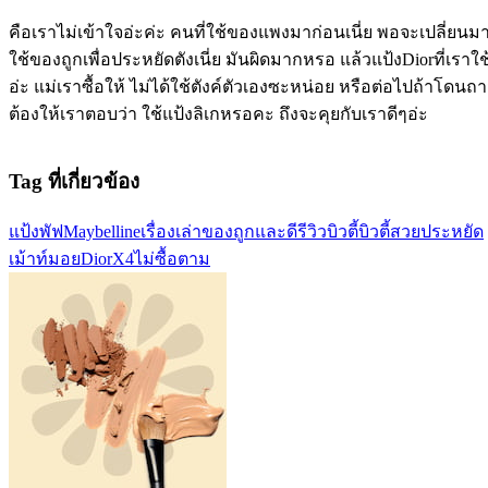
คือเราไม่เข้าใจอ่ะค่ะ คนที่ใช้ของแพงมาก่อนเนี่ย พอจะเปลี่ยนม
ใช้ของถูกเพื่อประหยัดตังเนี่ย มันผิดมากหรอ แล้วแป้งDiorที่เราใช
อ่ะ แม่เราซื้อให้ ไม่ได้ใช้ตังค์ตัวเองซะหน่อย หรือต่อไปถ้าโดนถ
ต้องให้เราตอบว่า ใช้แป้งลิเกหรอคะ ถึงจะคุยกับเราดีๆอ่ะ
Tag ที่เกี่ยวข้อง
แป้งพัฟ
Maybelline
เรื่องเล่า
ของถูกและดี
รีวิวบิวตี้
บิวตี้
สวยประหยัด
เม้าท์มอย
DiorX4
ไม่ซื้อตาม