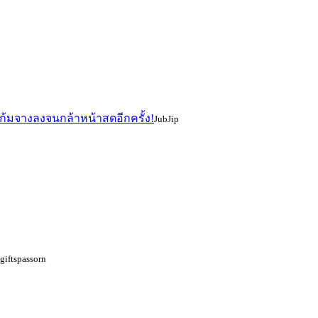
แก้มจางลงจนกล้าหน้าสดอีกครั้ง!
JubJip
giftspassorn