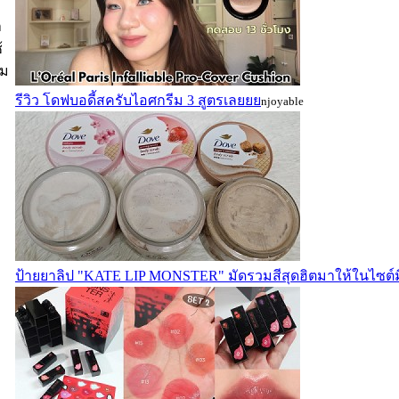
า
้
าม
รีวิว โดฟบอดี้สครับไอศกรีม 3 สูตรเลยยย
njoyable
ป้ายยาลิป "KATE LIP MONSTER" มัดรวมสีสุดฮิตมาให้ในไซต์มิ