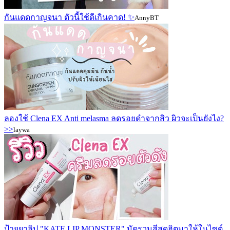
กันแดดกาญจนา ตัวนี้ใช้ดีเกินคาด! ✨️
AnnyBT
ลองใช้ Clena EX Anti melasma ลดรอยดำจากสิว ผิวจะเป็นยังไง?
>>
laywa
ป้ายยาลิป "KATE LIP MONSTER" มัดรวมสีสุดฮิตมาให้ในไซต์