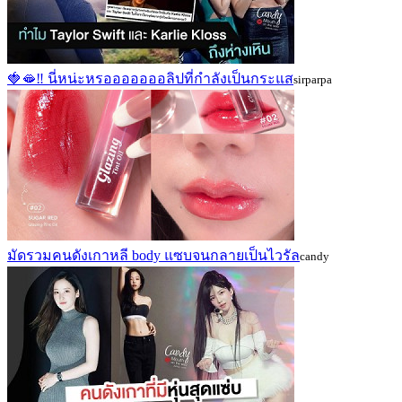
🍓🫦‼ นี่หน่ะหรอออออออลิปที่กำลังเป็นกระแส
sirparpa
มัดรวมคนดังเกาหลี body แซบจนกลายเป็นไวรัล
candy