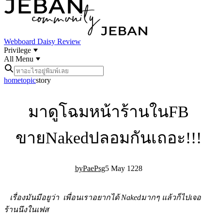
Webboard
Daisy Review
Privilege
All Menu
home
topic
story
มาดูโฉมหน้าร้านในFB
ขายNakedปลอมกันเถอะ!!!
PaePsg
5 May 12
28
เรื่อง
มันมี
อยูว่า
เพื่อนเราอยากได้ Nakedมากๆ แล้วก็ไปเจอ
ร้านนึงในเฟส