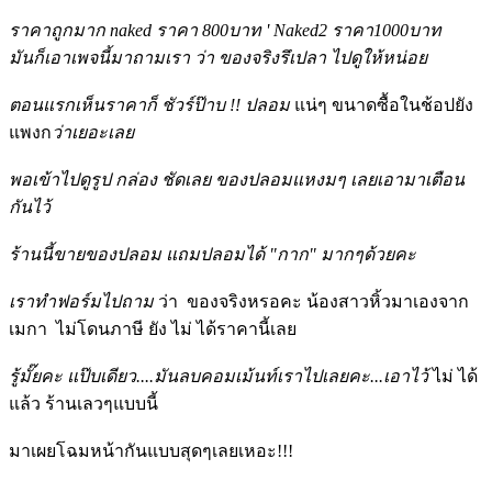
ราคาถูกมาก naked ราคา 800บาท ' Naked2 ราคา1000บาท
มันก็เอาเพจนี้มาถามเรา
ว่า ของจริงรึเปลา ไปดูให้
หน่อย
ตอนแรกเห็นราคาก็ ชัวร์ป๊าบ !! ปลอม
แน่ๆ ขนาดซื้อในช้อปยัง
แพงก
ว่าเยอะเลย
พอเข้าไปดูรูป
กล่อง ชัดเลย ของปลอมแหงมๆ เลยเอามาเตือน
กันไว้
ร้านนี้ขายของปลอม แถมปลอมได้ "กาก" มากๆด้วยคะ
เราทำฟอร์มไปถาม
ว่า
ของจริงหรอคะ น้องสาวหิ้วมาเองจาก
เมกา
ไม่โดนภาษี ยัง
ไม่
ได้ราคานี้เลย
รู้มั๊ยคะ แป๊บเดียว....มันลบคอมเม้นท์เราไปเลยคะ...เอาไว้
ไม่
ได้
แล้ว ร้านเลวๆแบบนี้
มาเผยโฉมหน้ากันแบบสุดๆเลยเหอะ!!!