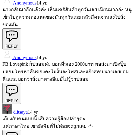
Anonymous
14 yr.
นางกลับมาอีกเเล้วค่ะ เห็นเเชร์สินค้าทุกวันเลย เนียนมากอ่ะ หนู
เข้าไปดูความตอเเหลของมันทุกวันเลย กลัวมีคนจาหลงไปสั่ง
ของมัน
REPLY
Anonymous
14 yr.
FB:Lovepink ก็ปลอมค่ะ บอกหิ้วเอง 2000บาท พอส่งมาเปิดปุ๊บ
ปลอมโทรหาคืนของคะไม่งั้นจะโพสและแจ้งสคบ.นางเลยยอม
คืนและบอกว่าสั่งมาทางอีเบย์ไม่รู้ว่าปลอม
REPLY
d.itsaya
14 yr.
เถียงกับคนแบบนี้ เสียความรู้สึกเปล่าๆค่ะ
แค่ภาษาไทย เขายังพิมพ์ไม่ค่อยจะถูกเลย -*-