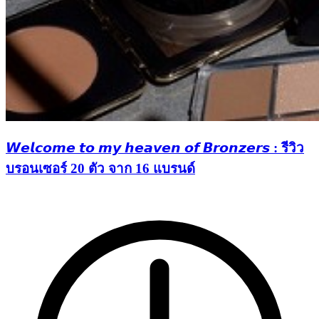
𝙒𝙚𝙡𝙘𝙤𝙢𝙚 𝙩𝙤 𝙢𝙮 𝙝𝙚𝙖𝙫𝙚𝙣 𝙤𝙛 𝘽𝙧𝙤𝙣𝙯𝙚𝙧𝙨 : รีวิว
บรอนเซอร์ 20 ตัว จาก 16 แบรนด์