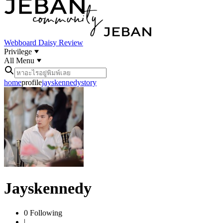
Webboard
Daisy Review
Privilege
All Menu
home
profile
jayskennedy
story
Jayskennedy
0
Following
|