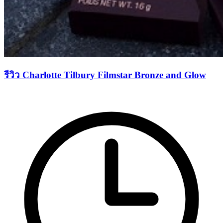
รีวิว Charlotte Tilbury Filmstar Bronze and Glow