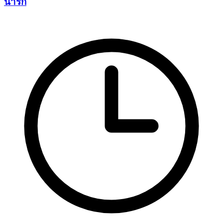
น่ารัก