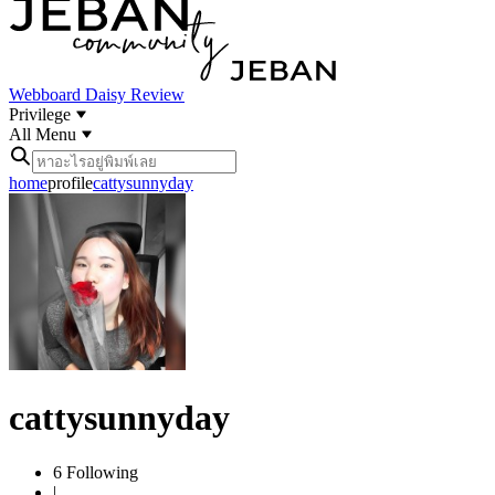
Webboard
Daisy Review
Privilege
All Menu
home
profile
cattysunnyday
cattysunnyday
6
Following
|