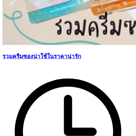
รวมครีมซองน่าใช้ในราคาน่ารัก