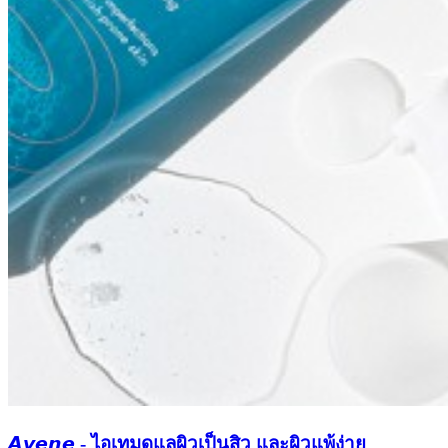
𝘼𝙫𝙚𝙣𝙚 - ไอเทมดูแลผิวเป็นสิว และผิวแพ้ง่าย