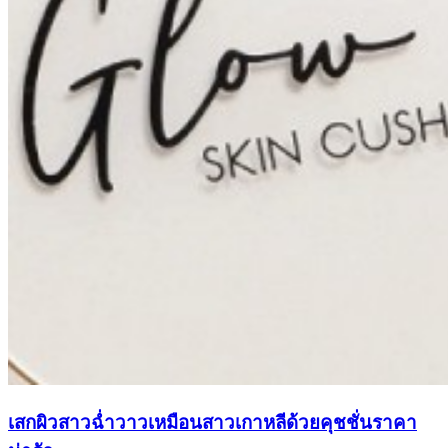
เสกผิวสาวฉ่ำวาวเหมือนสาวเกาหลีด้วยคุชชั่นราคา