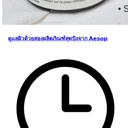
ดูแลผิวด้วยสองผลิตภัณฑ์สุดปังจาก 𝗔𝗲𝘀𝗼𝗽