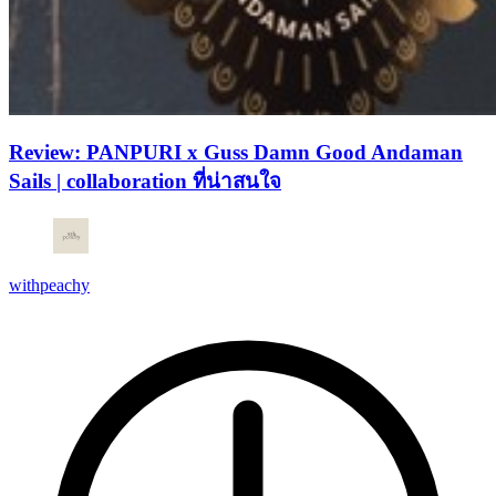
Review: PANPURI x Guss Damn Good Andaman
Sails | collaboration ที่น่าสนใจ
withpeachy