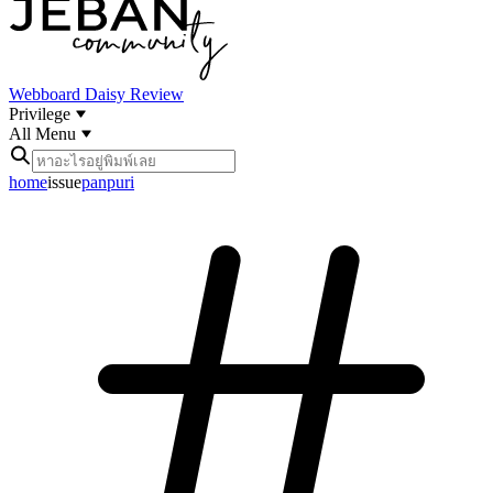
Webboard
Daisy Review
Privilege
All Menu
home
issue
panpuri