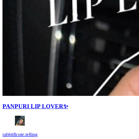
PANPURI LIP LOVER✨
rabbitllcute.telling