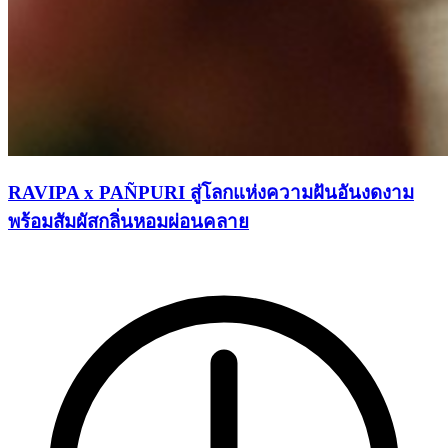
RAVIPA x PAÑPURI สู่โลกแห่งความฝันอันงดงาม
พร้อมสัมผัสกลิ่นหอมผ่อนคลาย