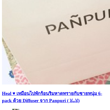
Heal ♥️ เหมือนไปพักร้อนริมหาดทรายกับชายหนุ่ม 6-
pack ด้วย Diffuser จาก Panpuri (⁠ ⁠ꈍ⁠ᴗ⁠ꈍ⁠)