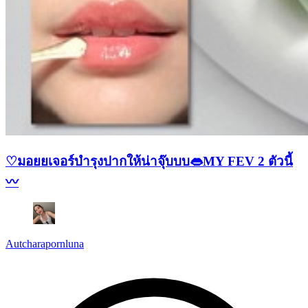
♡มอยยเจอร์บำรุงปากให้น่าจุ๊บบบ👄MY FEV 2 ตัวนี้
〰️
Autcharapornluna