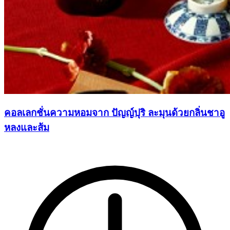
คอลเลกชั่นความหอมจาก ปัญญ์ปุริ ละมุนด้วยกลิ่นชาอู
หลงและส้ม