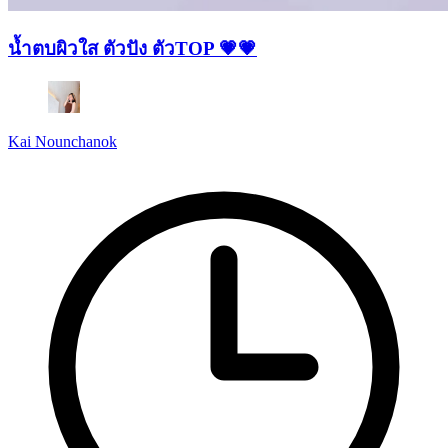
น้ำตบผิวใส ตัวปัง ตัวTOP 💗💗
Kai Nounchanok