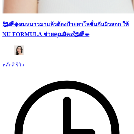
🥰🌈☀️ลมหนาวมาแล้วต้องป้ายยาโลชั่นกันผิวลอก ให้
NU FORMULA ช่วยคุณสิคะ🥰🌈☀️
หลักสี่ รีวิว