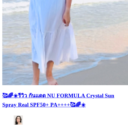
🥰🌈☀️รีวิว กันแดด NU FORMULA Crystal Sun
Spray Real SPF50+ PA++++🥰🌈☀️