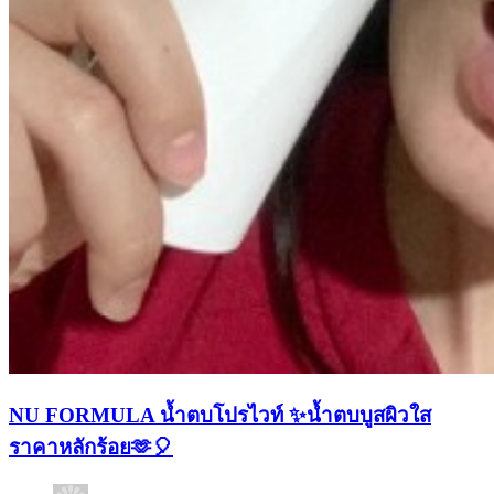
NU FORMULA น้ำตบโปรไวท์ ✨น้ำตบบูสผิวใส
ราคาหลักร้อย🫶🎈