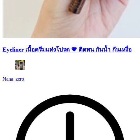
Eyeliner เนื้อครีมแท่งโปรด 💗 ติดทน กันน้ำ กันเหงื่อ
Nana_zero