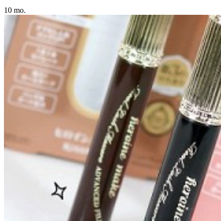
10 mo.