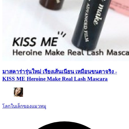
มาสคาร่ารุ่นใหม่ เรียงเส้นเนียน เหมือนขนตาจริง -
KISS ME Heroine Make Real Lash Mascara
โลกใบเล็กของแมวหมู