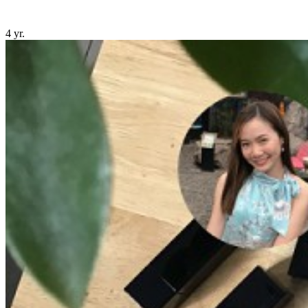
4 yr.