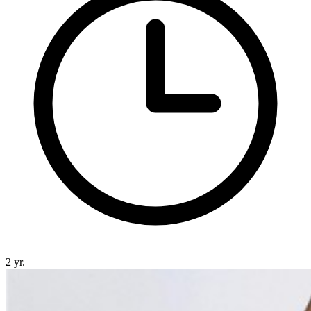
2 yr.