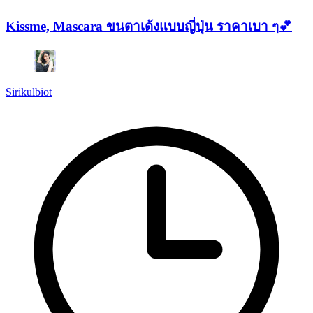
Kissme, Mascara ขนตาเด้งแบบญี่ปุ่น ราคาเบา ๆ💕
Sirikulbiot