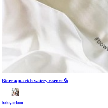
Biore aqua rich watery essence 💦
bobogambum