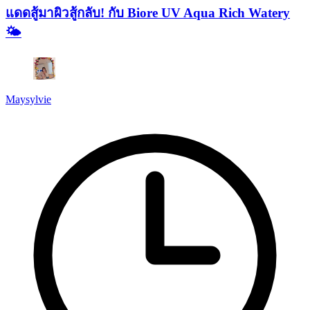
แดดสู้มาผิวสู้กลับ! กับ Biore UV Aqua Rich Watery
🌤️
Maysylvie