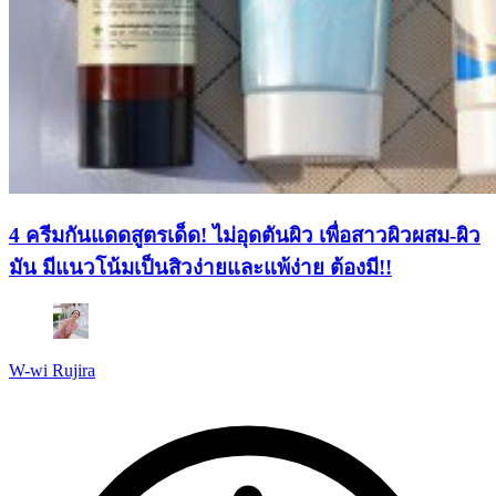
4 ครีมกันแดดสูตรเด็ด! ไม่อุดตันผิว เพื่อสาวผิวผสม-ผิว
มัน มีแนวโน้มเป็นสิวง่ายและแพ้ง่าย ต้องมี!!
W-wi Rujira