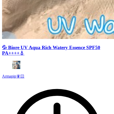
💦 Biore UV Aqua Rich Watery Essence SPF50
PA++++💧
Armapip🧚🏻