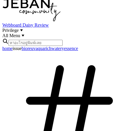
Webboard
Daisy Review
Privilege
All Menu
home
issue
bioreuvaquarichwateryessence