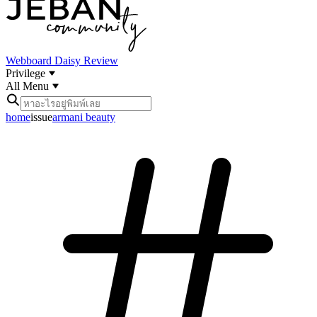
Webboard
Daisy Review
Privilege
All Menu
home
issue
armani beauty