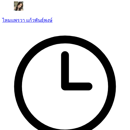
ไหมแพรวา แก้วพันธุ์พงษ์