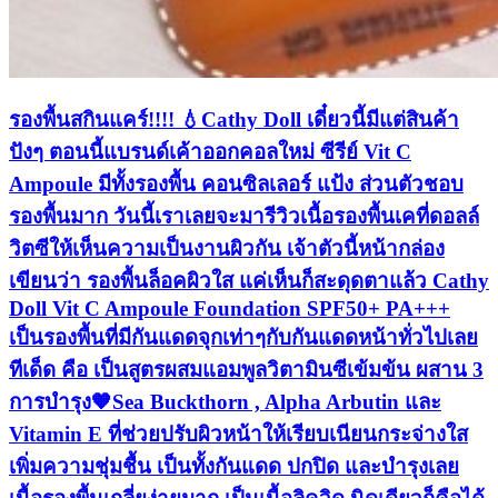
รองพื้นสกินแคร์!!!! 💧Cathy Doll เดี๋ยวนี้มีแต่สินค้า
ปังๆ ตอนนี้แบรนด์เค้าออกคอลใหม่ ซีรีย์ Vit C
Ampoule มีทั้งรองพื้น คอนซิลเลอร์ แป้ง ส่วนตัวชอบ
รองพื้นมาก วันนี้เราเลยจะมารีวิวเนื้อรองพื้นเคที่ดอลล์
วิตซีให้เห็นความเป็นงานผิวกัน เจ้าตัวนี้หน้ากล่อง
เขียนว่า รองพื้นล็อคผิวใส แค่เห็นก็สะดุดตาแล้ว Cathy
Doll Vit C Ampoule Foundation SPF50+ PA+++
เป็นรองพื้นที่มีกันแดดจุกเท่าๆกับกันแดดหน้าทั่วไปเลย
ทีเด็ด คือ เป็นสูตรผสมแอมพูลวิตามินซีเข้มข้น ผสาน 3
การบำรุง🧡Sea Buckthorn , Alpha Arbutin และ
Vitamin E ที่ช่วยปรับผิวหน้าให้เรียบเนียนกระจ่างใส
เพิ่มความชุ่มชื้น เป็นทั้งกันแดด ปกปิด และบำรุงเลย