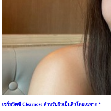
เซรั่มวิตซี Clearnose สำหรับผิวเป็นสิวโดยเฉพาะ *