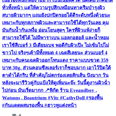
เนื้อรองพื้นเกลี่ยง่ายมาก เป็นเนื้อลิควิด นิดเดียวก็คือได้
ทั่วทั้งหน้า แต่ให้ความรูปสึกเหมือนทาครีมบำรุงผิว
สบายผิวมากๆ แถมยังปกปิดรอยได้ดีระดับหนึ่งด้วยนะ
เหมาะกับทุกสภาพผิวและสามารถใช้ได้ทุกวันเลย คุม
มันกันน้ำกันเหงื่อ อ่อนโยนสุดๆ ใครที่ผิวแพ้ง่ายก็
สามารถใช้ได้ ไม่มีพาราเบน แอลกอฮอล์ และน้ำหอม
เราใช้สีเบอร์ 3 มีเดียมเบจ พอดีกับผิวเป๊ะ ไม่เข้มไปไม่
ขาวไป จริงๆเค้ามีทั้งหมด 4 เฉดสีเลยนะ ส่วนเบอร์ 4
เหมาะกับคนเฉดผิวออกโทนแดง ราคาแบบขวด 359
บาท 30g. ส่วนคอนซีลเลอร์เราก็ชอบมาก เอาไว้ปิดใต้
ตาดำได้กริบ ที่สำคัญไม่ตกร่องเลยสักเส้น ปังมาก วัน
หลังจะมารีวิวคู่กับแป้งให้ดูเพิ่มนะจ๊ะ วันนี้ดูงานผิวฉ่ำ
ไปก่อน มันเริ่ดมากก 📍พิกัด ร้าน Eveandboy ,
Watsons , Beautrium #Vitc #CathyDoll #รองพื้น
#กันแดดผสมรองพื้น #ฮาวทูแต่งหน้า