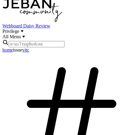
Webboard
Daisy Review
Privilege
All Menu
home
issue
vitc