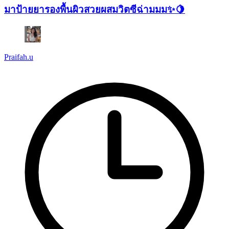
มาป้ายยารองพื้นผิวสวยผสมวิตซีฉ่ามมม✨🍋
Praifah.u