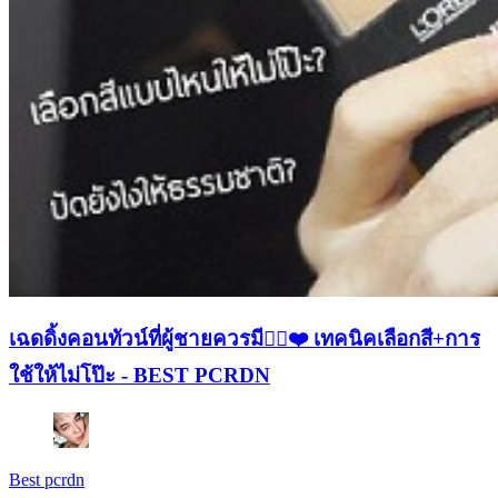
เฉดดิ้งคอนทัวน์ที่ผู้ชายควรมี👍🏻❤️ เทคนิคเลือกสี+การ
ใช้ให้ไม่โป๊ะ - BEST PCRDN
Best pcrdn