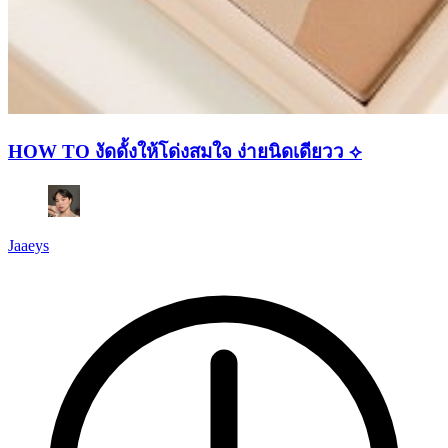
HOW TO งัดดั้งให้โด่งสมใจ ง่ายนิดเดียวว ⟡
Jaaeys