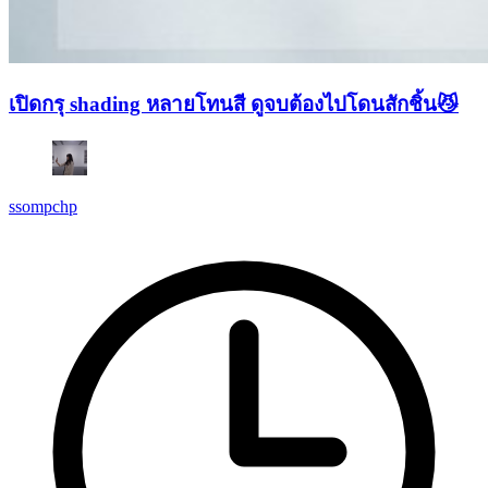
เปิดกรุ shading หลายโทนสี ดูจบต้องไปโดนสักชิ้น😼
ssompchp