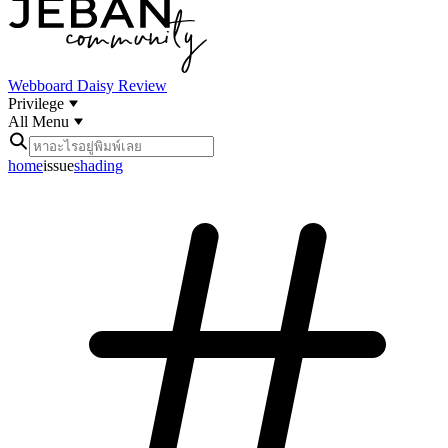
Webboard
Daisy Review
Privilege
All Menu
home
issue
shading