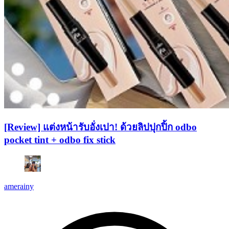
[Review] แต่งหน้ารับอั่งเปา! ด้วยลิปปุกปิ้ก odbo
pocket tint + odbo fix stick
amerainy