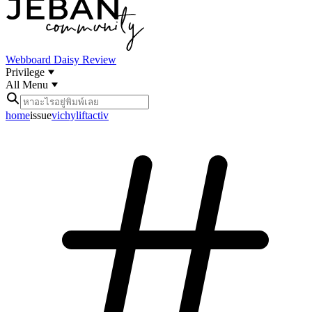
Webboard
Daisy Review
Privilege
All Menu
home
issue
vichyliftactiv