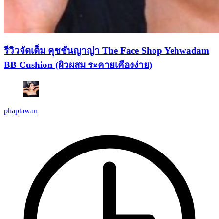
รีวิวจัดเต็ม คุชชั่นญาญ่า The Face Shop Yehwadam
BB Cushion (ผิวผสม ระคายเคืองง่าย)
phaptawan