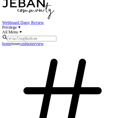
Webboard
Daisy Review
Privilege
All Menu
home
issue
cushionreview