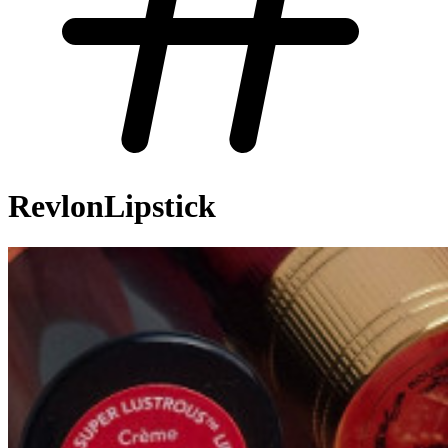
RevlonLipstick