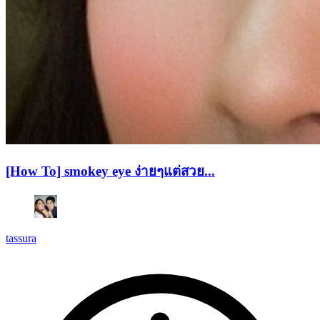
[How To] smokey eye ง่ายๆแต่สวย...
tassura