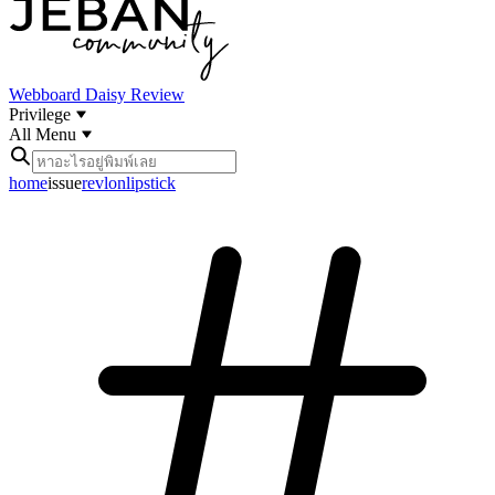
Webboard
Daisy Review
Privilege
All Menu
home
issue
revlonlipstick