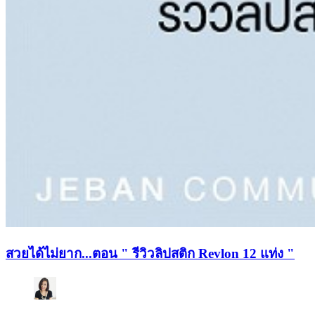
สวยได้ไม่ยาก...ตอน " รีวิวลิปสติก Revlon 12 แท่ง "