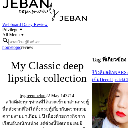
Webboard
Daisy Review
Privilege
All Menu
home
topic
review
Tag ที่เกี่ยวข้อง
My Classic deep
รีวิวลิปสติก
NARS
lipstick collection
เข้ม
DeepLipstick
Cl
greenmelon
22 May 14
37
14
สวัสดีค่ะทุกๆท่านที่ได้แวะเข้ามาอ่านกระทู้
นี้หลังจากที่ไม่ได้ตั้งกระทู้เกี่ยวกับความสวย
ความงามมาเกือบ 1 ปี เนื่องด้วยภารกิจการ
เรียนอันหนักหน่วง แต่ช่วงนี้ปิดเทอมเลยมี