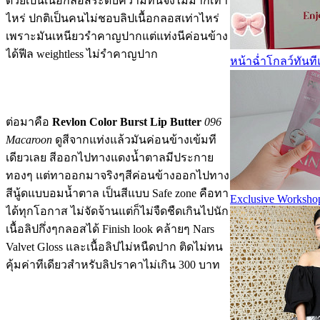
ด้วยเป็นเนื้อกลอสระดับความทนจึงไม่มากเท่า
ไหร่ ปกติเป็นคนไม่ชอบลิปเนื้อกลอสเท่าไหร่
เพราะมันเหนียวรำคาญปากแต่แท่งนีค่อนข้าง
ได้ฟีล weightless ไม่รำคาญปาก
หน้าฉ่ำโกลว์ทันท
ต่อมาคือ
Revlon Color Burst Lip Butter
096
Macaroon
ดูสีจากแท่งแล้วมันค่อนข้างเข้มที
เดียวเลย สีออกไปทางแดงน้ำตาลมีประกาย
ทองๆ แต่ทาออกมาจริงๆสีค่อนข้างออกไปทาง
สีนู้ดแบบอมน้ำตาล เป็นสีแบบ Safe zone คือทา
Exclusive Worksho
ได้ทุกโอกาส ไม่จัดจ้านแต่ก็ไม่จืดชืดเกินไปนัก
เนื้อลิปกึ่งๆกลอสได้ Finish look คล้ายๆ Nars
Valvet Gloss และเนื้อลิปไม่หนืดปาก ติดไม่ทน
คุ้มค่าทีเดียวสำหรับลิปราคาไม่เกิน 300 บาท