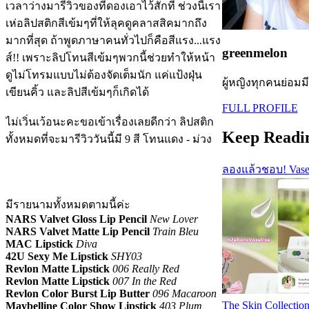
เวลาว่างมารีวิวของที่ดองเอาไว้สักที ช่วงนี้เรา
เห่อลิปสติกสีเข้มๆที่ให้ลุคดูคลาสสิคมากถึง
มากที่สุด ถ้าพูดภาษาคนทั่วไปก็คือสีแรง...แรง
greenmelon
ส์!! เพราะลิปโทนสีเข้มๆพวกนี้ช่วยทำให้หน้า
ดูไม่โทรมแบบไม่ต้องจัดเต็มนัก แค่แป้งฝุ่น
ผู้หญิงทุกคนย่อมม
เขียนคิ้ว และลิปสีเข้มๆก็เกิดได้
FULL PROFILE
ไม่เวิ่นเว้อนะคะขอเข้าเรื่องเลยดีกว่า ลิปสติก
Keep Readi
ทั้งหมดที่จะมารีวิววันนี้มี 9 สี โทนแดง - ม่วง
ลองแล้วชอบ! Vasel
มีรายนามทั้งหมดตามนี้ค่ะ
NARS Valvet Gloss Lip Pencil
New Lover
NARS Valvet Matte Lip Pencil
Train Bleu
MAC Lipstick
Diva
42U Sexy Me Lipstick
SHY03
Revlon Matte Lipstick
006 Really Red
Revlon Matte Lipstick
007 In the Red
Revlon Color Burst Lip Butter
096 Macaroon
The Skin Collectio
Maybelline Color Show Lipstick
403 Plum