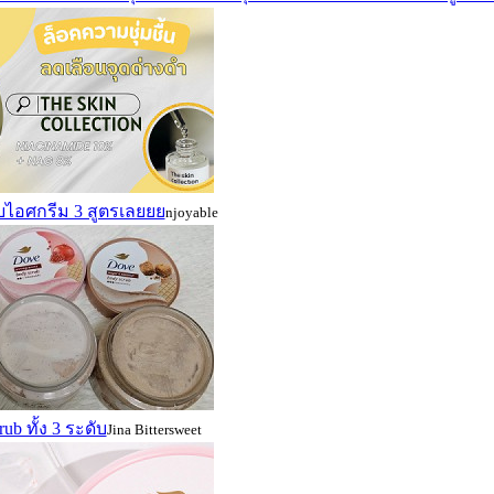
ับไอศกรีม 3 สูตรเลยยย
njoyable
ub ทั้ง 3 ระดับ
Jina Bittersweet