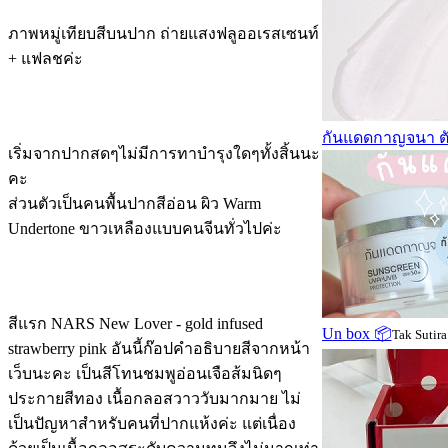
ภาพหมู่เทียบสีบนปาก ถ่ายแสงฟลูออเรสเซนท์
+ แฟลชค่ะ
กันแดดกาญจนา ตัวน
เริ่มจากปากสดๆไม่มีการทาบำรุงใดๆทั้งสิ้นนะ
คะ
ส่วนตัวเป็นคนพื้นปากสีอ่อน ผิว Warm
Undertone ขาวเหลืองแบบคนจีนทั่วไปค่ะ
สีแรก NARS
New Lover
- gold infused
Un box 📦
Tak Sutira
strawberry pink
อันนี้ก๊อปคำอธิบายสีจากหน้า
เว็บนะคะ เป็นสีโทนชมพูอ่อนเจือส้มนิดๆ
ประกายสีทอง เนื้อกลอสวาววับมากมาย ไม่
เป็นปัญหาสำหรับคนที่ปากแห้งค่ะ แต่เนื่อง