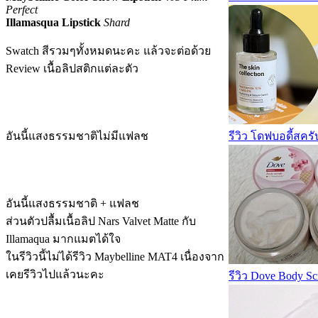
Perfect
Illamasqua Lipstick
Shard
Swatch สีรวมๆทั้งหมดนะคะ แล้วจะต่อด้วย
Review เนื้อลิปสติกแต่ละตัว
รีวิว โดฟบอดี้สคร
อันนี้แสงธรรมชาติไม่มีแฟลช
อันนี้แสงธรรมชาติ + แฟลช
ส่วนตัวปลื้มเนื้อลิป Nars Valvet Matte กับ
Illamaqua มากแมตได้ใจ
ในรีวิวนี้ไม่ได้รีวิว Maybelline MAT4 เนื่องจาก
เคยรีวิวไปแล้วนะคะ
รีวิว Dove Body Scr