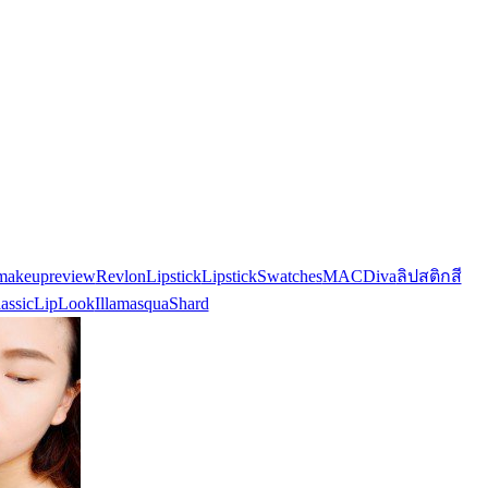
makeupreview
RevlonLipstick
LipstickSwatches
MACDiva
ลิปสติกสี
assicLipLook
IllamasquaShard