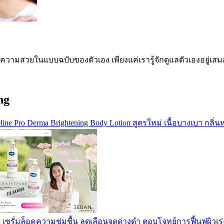
ีความสวยในแบบฉบับของตัวเอง เพียงแค่เรารู้จักดูแลตัวเองอยู่เสมอ 
ng
ine Pro Derma Brightening Body Lotion สูตรใหม่ เนื้อบางเบา กลิ่
n เซรั่มล็อคความชุ่มชื้น ลดเลือนจุดด่างดำ ตอบโจทย์การฟื้นฟูผิวเร