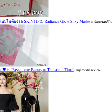
ีแบบไม่ต้องรอ SKINTIFIC Radiance Glow Silky Mask
แมวน้อยชอบรีวิ
p 🖤✨ “Regenerate Beauty to Transcend Time”
Junjaowkha review