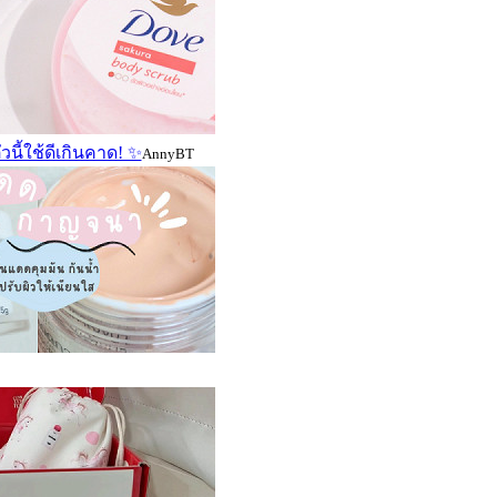
ี้ใช้ดีเกินคาด! ✨️
AnnyBT