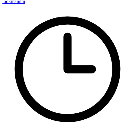
lookmaiiilm