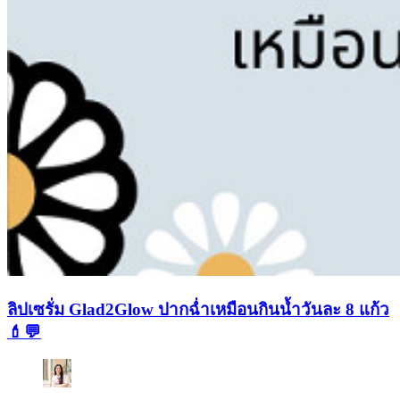
ลิปเซรั่ม Glad2Glow ปากฉ่ำเหมือนกินน้ำวันละ 8 แก้ว
💄💬