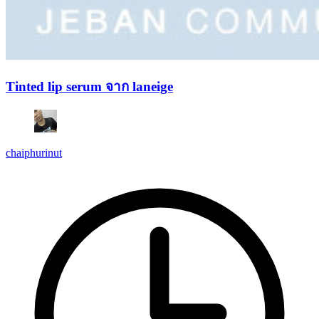
Tinted lip serum จาก laneige
chaiphurinut