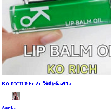
KO RICH ลิปบาล์ม ใช้ดี✨ต้องรีวิว
AnnyBT