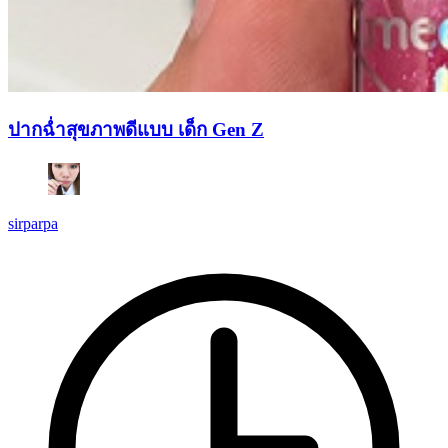
ปากฉ่ำสุขภาพดีแบบ เด็ก Gen Z
sirparpa