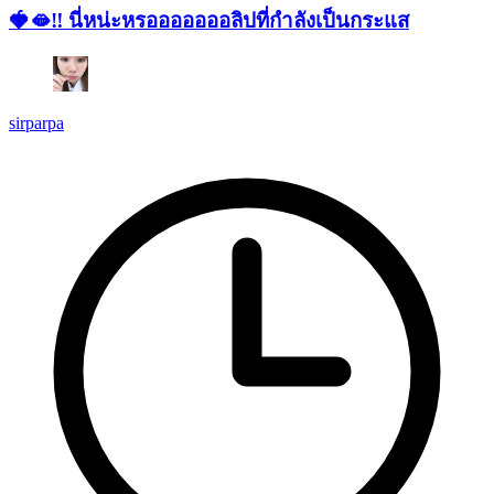
🍓🫦‼ นี่หน่ะหรอออออออลิปที่กำลังเป็นกระแส
sirparpa