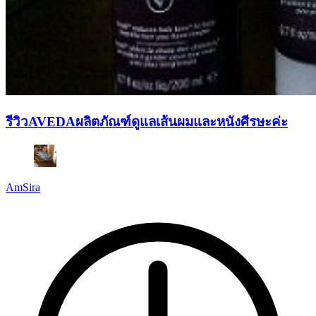
รีวิวAVEDAผลิตภัณฑ์ดูแลเส้นผมและหนังศีรษะค่ะ
AmSira