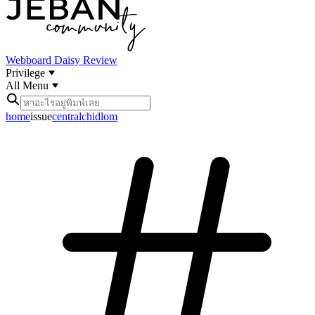
Webboard
Daisy Review
Privilege
All Menu
home
issue
centralchidlom