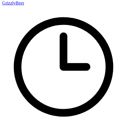
GrizzlyBeer