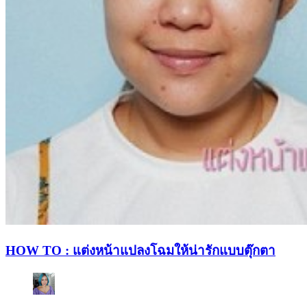
HOW TO : แต่งหน้าแปลงโฉมให้น่ารักแบบตุ๊กตา