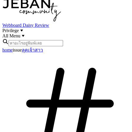
Webboard
Daisy Review
Privilege
All Menu
home
issue
ลุคเจ้าสาว