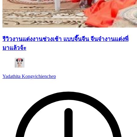
รีวิวงานแต่งงานช่วงเช้า แบบจี๊นจีน จีนจ๋างานแต่งพี่
มาแล้วจ้ะ
Yadathita Kongvichienchep