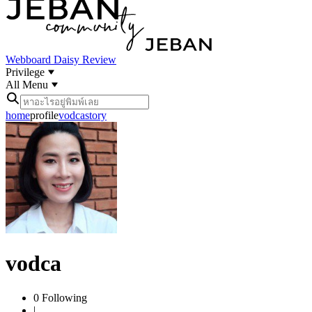
Webboard
Daisy Review
Privilege
All Menu
home
profile
vodca
story
vodca
0
Following
|