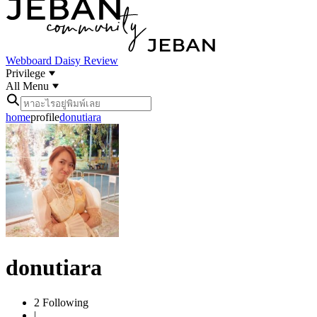
Webboard
Daisy Review
Privilege
All Menu
home
profile
donutiara
donutiara
2
Following
|