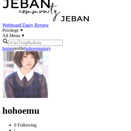
Webboard
Daisy Review
Privilege
All Menu
home
profile
hohoemu
story
hohoemu
0
Following
|