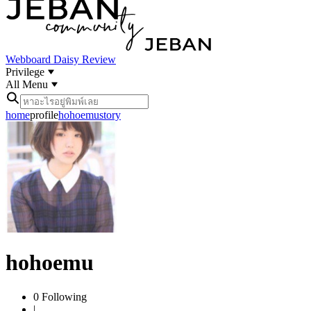
Webboard
Daisy Review
Privilege
All Menu
home
profile
hohoemu
story
hohoemu
0
Following
|