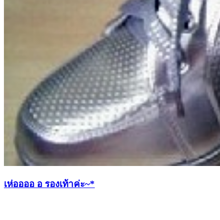
เห่ออออ อ รองเท้าค่ะ~*