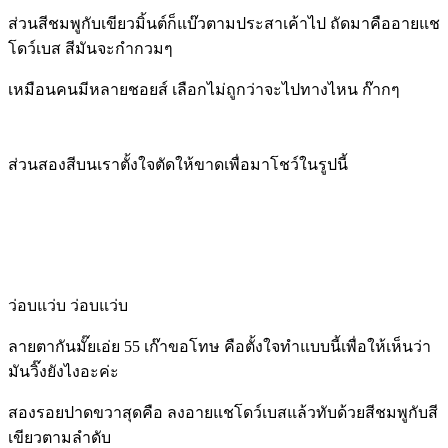
ส่วนสีชมพูกับเขียวมิ้นต์ก็แบ๊วตามประสาเค้าไป ถัดมาคืออายแช
โดว์เบส สีมันจะกำกวมๆ
เหมือนคนมีหลายชอยส์ เลือกไม่ถูกว่าจะไปทางไหน ก๊ากๆ
ส่วนสองสีบนเราตั้งใจตัดให้ขาดเพื่อมาโชว์ในรูปนี้
ว่อบแว่บ ว่อบแว่บ
ลายตากันมั๊ยเอ่ย 55 เก๊าขอโทษ คือตั้งใจทำแบบนี้เพื่อให้เห็นว่า
มันวิ๊งยังไงอะค่ะ
สองรอยปาดขวาสุดคือ ลงอายแชโดว์เบสแล้วทับด้วยสีชมพูกับสี
เขียวตามลำดับ