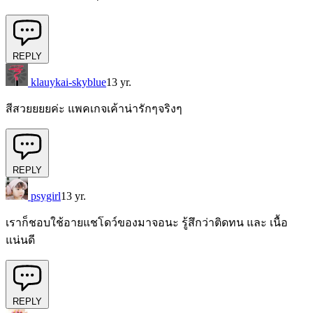
REPLY
klauykai-skyblue
13 yr.
สีสวยยยยค่ะ แพคเกจเค้าน่ารักๆจริงๆ
REPLY
psygirl
13 yr.
เราก็ชอบใช้อายแชโดว์ของมาจอนะ รู้สึกว่าติดทน และ เนื้อ
แน่นดี
REPLY