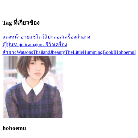
Tag ที่เกี่ยวข้อง
แต่งหน้า
อายแชโดว์
ลิปกลอส
เครื่องสำอาง
ญี่ปุ่น
Majolicamajorca
รีวิวเครื่อง
สำอาง
WatsonsThailand
Jbeauty
TheLittleHummingBookI
HohoemuR
hohoemu