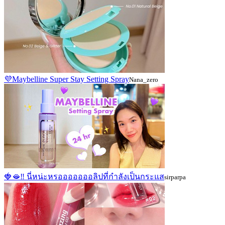
💜Maybelline Super Stay Setting Spray
Nana_zero
🍓🫦‼ นี่หน่ะหรอออออออลิปที่กำลังเป็นกระแส
sirparpa