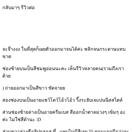
กลับมาๆ รีวิวต่อ
จะจ๊างงง ในที่สุดก็เผยตัวออกมาจนได้ค่ะ พลิกจนกระดาษแทบ
ขาด
ช่องซ้ายบนเป็นสีชมพูอ่อนนะคะ เห็นรีวิวหลายคน(รวมถึงเรา
ด้วย
) ถ่ายออกมาเป็นสีขาว ขัดจายย
สองช่องบนเป็นอายแชว์โดว์โอ้วโอ้ว วิ๊งระยับเจแปนนีสสไตล์
ส่วนช่องซ้ายล่างเป็นอายครีมเบส สีออกน้ำตาลม่วงๆ เข้มๆ อะ
ค่ะ ไม่ใช่สีดำนะ :D
ส่วนขวาล่างคือลิปกลอส ที่...แทบไม่มีสีเลย 55 ตอนแรกนึกว่าจะ