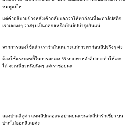
ชมพูแบ๊วๆ
แต่คำอธิบายข้างหลังเค้ากลับบอกว่าให้ทาก่อนที่จะทาลิปสติก
เราเลยงงๆ ว่าสรุปเป็นกลอสหรือเป็นลิปบำรุงกันแน่
จากการลองใช้แล้ว เราว่ามันเหมาะแก่การทาก่อนลิปจริงๆ ค่ะ
ต้องใช้แรงบดขยี้ในการละเลง 55 หากทาหลังลิปอาจทำให้เละ
ได้ จะเหนียวหนึบนิดๆ แต่เราชอบนะ
ลองปาดสีดูค่า แหมลิปกลอสพอปาดบนแขนล่ะสีน่ารักเชียว บน
ปากไม่ออกสีเลยค่ะ