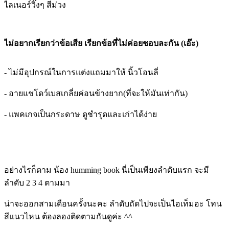
ไลเนอร์วิ๊งๆ สีม่วง
ไม่อยากเรียกว่าข้อเสีย เรียกข้อที่ไม่ค่อยชอบละกัน (เอ๊ะ)
- ไม่มีอุปกรณ์ในการแต่งแถมมาให้ นิ้วโอนลี่
- อายแชโดว์เบสเกลี่ยค่อนข้างยาก(ที่จะให้มันเท่ากัน)
- แพคเกจเป็นกระดาษ ดูชำรุดและเก่าได้ง่าย
อย่างไรก็ตาม น้อง humming book นี่เป็นเพียงลำดับแรก จะมี
ลำดับ 2 3 4 ตามมา
น่าจะออกสามเดือนครั้งนะคะ ลำดับถัดไปจะเป็นไอเท็มอะ โทน
สีแนวไหน ต้องลองติดตามกันดูค่ะ ^^