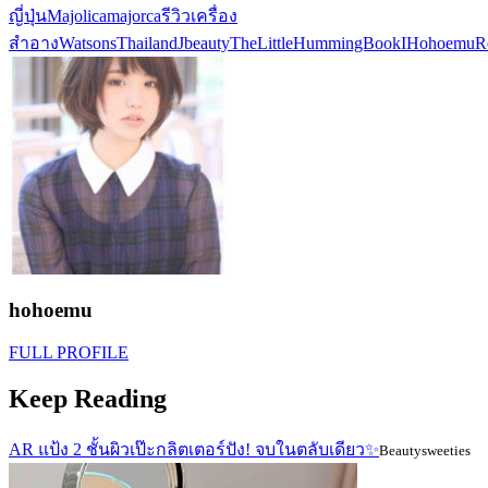
ญี่ปุ่น
Majolicamajorca
รีวิวเครื่อง
สำอาง
WatsonsThailand
Jbeauty
TheLittleHummingBookI
HohoemuR
hohoemu
FULL PROFILE
Keep Reading
AR แป้ง 2 ชั้นผิวเป๊ะกลิตเตอร์ปัง! จบในตลับเดียว✨
Beautysweeties