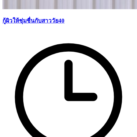
กู้ผิวให้ชุ่มชื่นกับสาววัย40