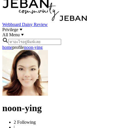
Webboard
Daisy Review
Privilege
All Menu
home
profile
noon-ying
noon-ying
2
Following
|