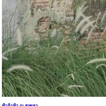
ฟ้าจ้าฟ้า ณ สงขลา