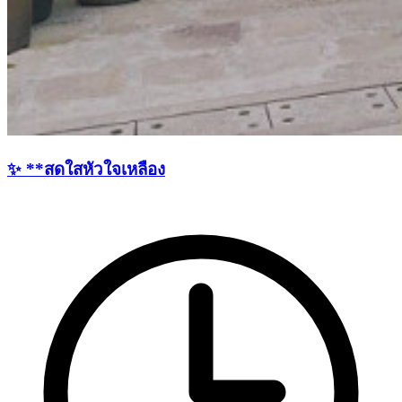
✨ **สดใสหัวใจเหลือง