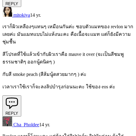
REPLY
mitokiya
14 yr.
เราก็ผิวเหลืองๆแทนๆ เหมือนกันค่ะ ชอบตัวแมทของ revlon มาก
เลยค่ะ มันแมทแบบไม่แห้งนะคะ คือเนื้อจะแมท แต่ก็ยังมีความ
ชุ่มชื้น
สีโปรดที่ใช้แล้วเข้ากับผิวเราคือ mauve it over (จะเป็นสีชมพู
ธรรมชาติๆ ออกนู้ดนิดๆ )
กับสี smoke peach (สีส้มนู้ดสวยมากๆ ) ค่ะ
เวลาเราใช้เราก็จะลงลิปบำรุงก่อนนะคะ ใช้ของ eos ค่ะ
REPLY
Cha_Pholdee
14 yr.