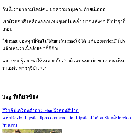
วันนี้เรามาถามใหม่ค่ะ ขอความอนุเคาะด้วยเน๊อออ
เราผิวสองสี เหลืองออกแทนๆแต่ไม่คล่ำ ปากแห้งๆๆ ถึงบำรุงก็
เถอะ
ใช้ matt ของทุกยี่ห้อไม่ได้ยกเว้น macใช้ได้ แต่ของrevlonมีโปร
แล้วเหนว่าเนื้อลิปเขาก็ดีด้วย
เลยอยากรู้ค่ะ ขอให้เหมาะกับสาวผิวแทนนะค่ะ ขอความเห็น
หน่อค่ะ สาวๆจีบัน >,<
Tag ที่เกี่ยวข้อง
รีวิวลิป
เครื่องสำอาง
Jeban
ผิวสองสี
ปาก
แห้ง
RevlonLipstick
liprecommendation
LipstickForTanSkin
ลิปrevlon
ล
ผิวแทน