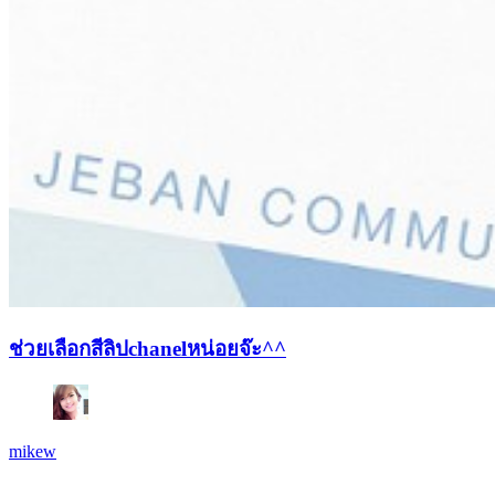
ช่วยเลือกสีลิปchanelหน่อยจ๊ะ^^
mikew