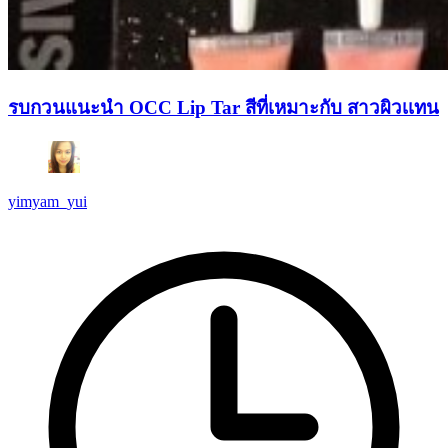
รบกวนแนะนำ OCC Lip Tar สีที่เหมาะกับ สาวผิวเเทน
yimyam_yui