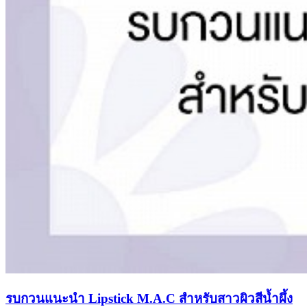
รบกวนแนะนำ Lipstick M.A.C สำหรับสาวผิวสีน้ำผึ้ง