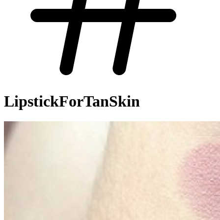
LipstickForTanSkin