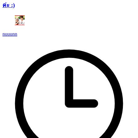
ค่ะ :)
nuuunn