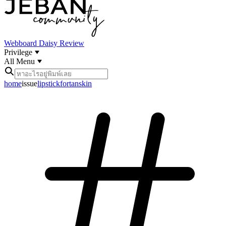
Webboard
Daisy Review
Privilege
All Menu
home
issue
lipstickfortanskin