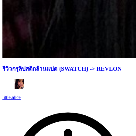
รีวิวกรุลิปสติกล้านแปด {SWATCH} -> REVLON
little.alice