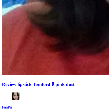
Review lipstick Tomford สี pink dust
FanPu