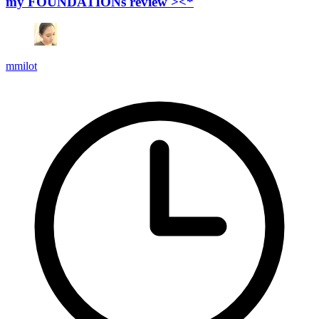
my FOUNDATIONs review ><*
mmilot