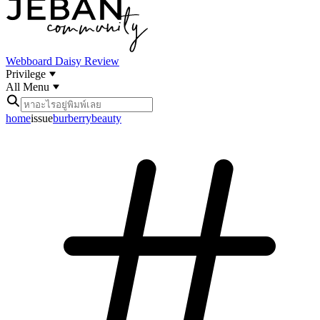
Webboard
Daisy Review
Privilege
All Menu
home
issue
burberrybeauty