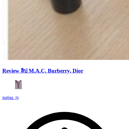
Review ลิป M.A.C, Burberry, Dior
nutjaa_ty