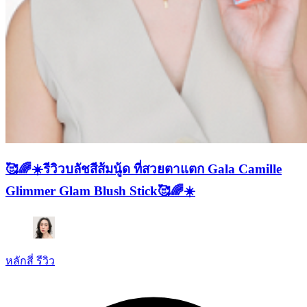
🥰🌈☀️รีวิวบลัชสีส้มนู้ด ที่สวยตาแตก Gala Camille
Glimmer Glam Blush Stick🥰🌈☀️
หลักสี่ รีวิว