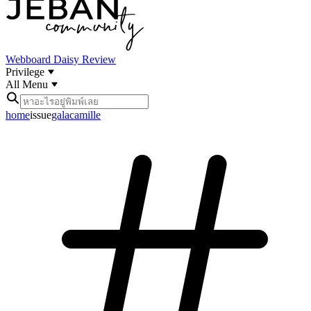
Webboard
Daisy Review
Privilege
All Menu
home
issue
galacamille