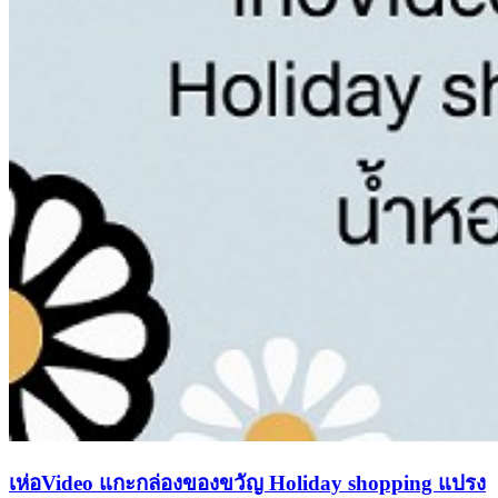
เห่อVideo แกะกล่องของขวัญ Holiday shopping แปรง