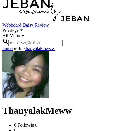
Webboard
Daisy Review
Privilege
All Menu
home
profile
thanyalakmeww
ThanyalakMeww
0
Following
|