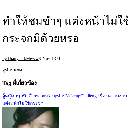
ทำให้ชมขำๆ แต่งหน้าไม่ใช
กระจกมีด้วยหรอ
ThanyalakMeww
9 Nov 13
7
1
ดูขำๆนะคะ
Tag ที่เกี่ยวข้อง
ผู้หญิง
สนุก
บิวตี้
howtomakeup
ขำๆ
MakeupChallenge
เรื่องความงาม
แต่งหน้าไม่ใช้กระจก