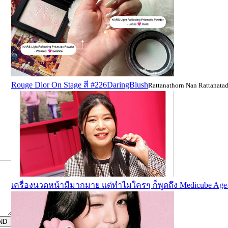
Rouge Dior On Stage สี #226DaringBlush
Rattanathorn Nan Rattanata
เครื่องนวดหน้ามีมากมาย แต่ทำไมใครๆ ก็พูดถึง Medicube Age-
ND