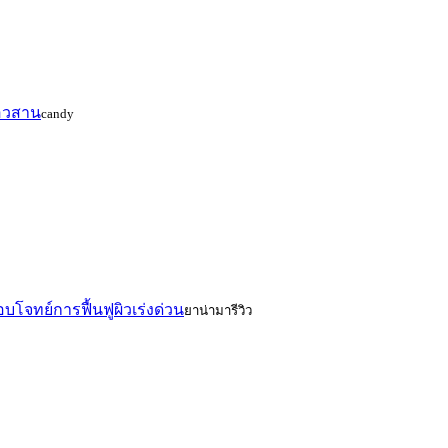
ลอวสาน
candy
อบโจทย์การฟื้นฟูผิวเร่งด่วน
ยาน่ามารีวิว