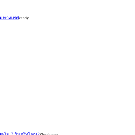
รมทางเพศ
candy
นผลใน 7 วันจริงไหม?
Khunbotan