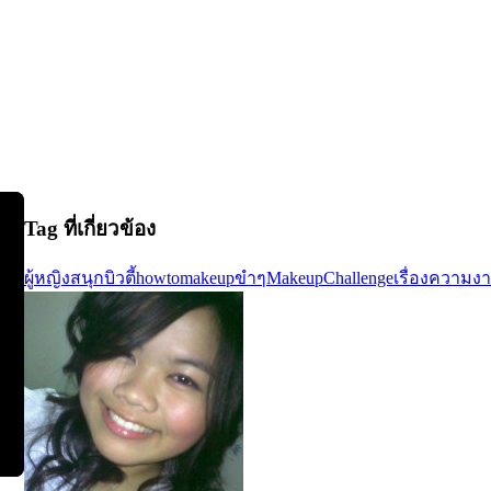
Tag ที่เกี่ยวข้อง
ผู้หญิง
สนุก
บิวตี้
howtomakeup
ขำๆ
MakeupChallenge
เรื่องความง