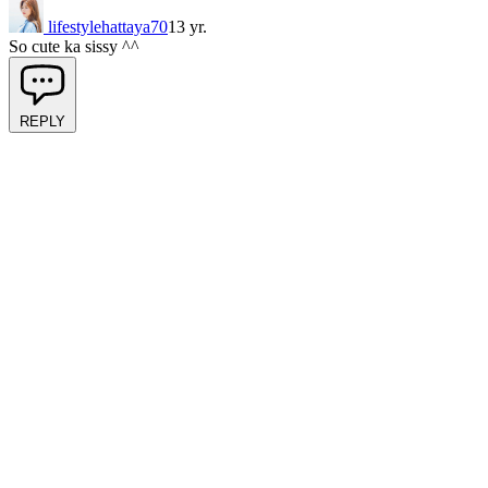
lifestylehattaya70
13 yr.
So cute ka sissy ^^
REPLY