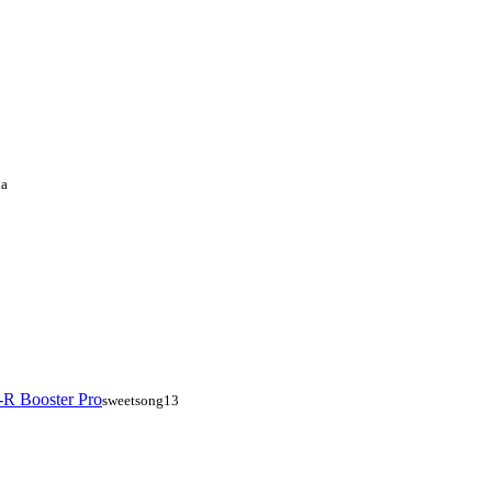
da
R Booster Pro
sweetsong13