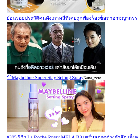
ย้อนรอยประวัติคนดังเกาหลีที่เคยถูกฟ้องร้องข้อหาอาชญากร
💜Maybelline Super Stay Setting Spray
Nana_zero
#305 รีวิว La Roche-Posay MELA B3 เซรั่มลดจุดด่างดำลึก เห็