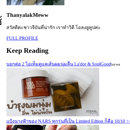
ThanyalakMeww
้
สวัสดีค่ะชาวจีบันที่น่ารัก เราทำวิดี โอลงยูทูปค่ะ
FULL PROFILE
Keep Reading
บอกต่อ 2 ไอเท็มดูแลเส้นผมนุ่มลื่น La'dor & SoulGood
laywa
แป้งนางฟ้าของ NARS ทุกรุ่นที่เป็น Limited Edtion ก็คือ 10/10 ✨