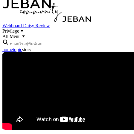
Webboard
Daisy Review
Privilege
All Menu
home
topic
story