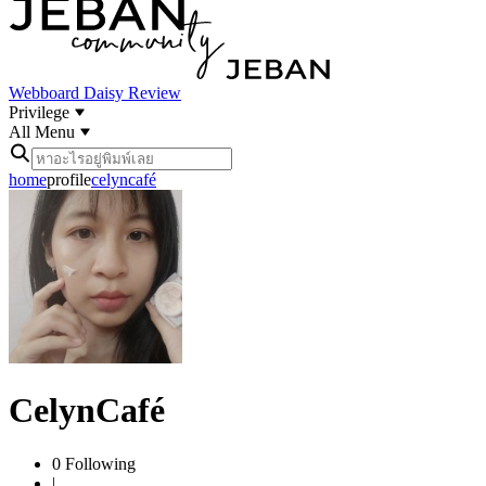
Webboard
Daisy Review
Privilege
All Menu
home
profile
celyncafé
CelynCafé
0
Following
|