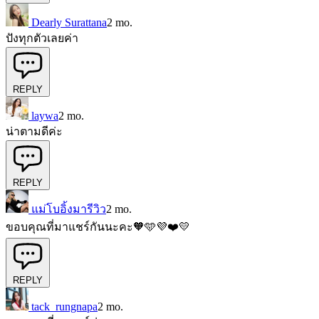
Dearly Surattana
2 mo.
ปังทุกตัวเลยค่า
REPLY
laywa
2 mo.
น่าตามดีค่ะ
REPLY
แม่โบอิ้งมารีวิว
2 mo.
ขอบคุณที่มาแชร์กันนะคะ🧡🩵💜❤️💛
REPLY
tack_rungnapa
2 mo.