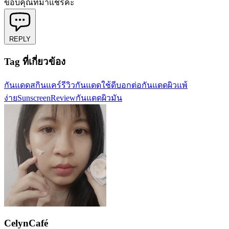
ขอบคุณที่มาแชร์ค่ะ
REPLY
Tag ที่เกี่ยวข้อง
กันแดด
สกินแคร์
รีวิวกันแดด
ใช้ดีบอกต่อ
กันแดดผิวแพ้
ง่าย
SunscreenReview
กันแดดผิวมัน
CelynCafé