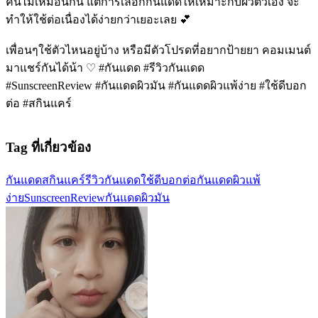
คนไม่เหมือนกัน แต่การเลือกกันแดดให้เหมาะกับผิวตัวเอง จะ
ทำให้ใช้ต่อเนื่องได้ง่ายกว่าเยอะเลย 💕
เพื่อนๆใช้ตัวไหนอยู่บ้าง หรือมีตัวโปรดที่อยากป้ายยา คอมเมนต์
มาแชร์กันได้น้า ♡ #กันแดด #รีวิวกันแดด
#SunscreenReview #กันแดดผิวมัน #กันแดดผิวแพ้ง่าย #ใช้ดีบอก
ต่อ #สกินแคร์
Tag ที่เกี่ยวข้อง
กันแดด
สกินแคร์
รีวิวกันแดด
ใช้ดีบอกต่อ
กันแดดผิวแพ้
ง่าย
SunscreenReview
กันแดดผิวมัน