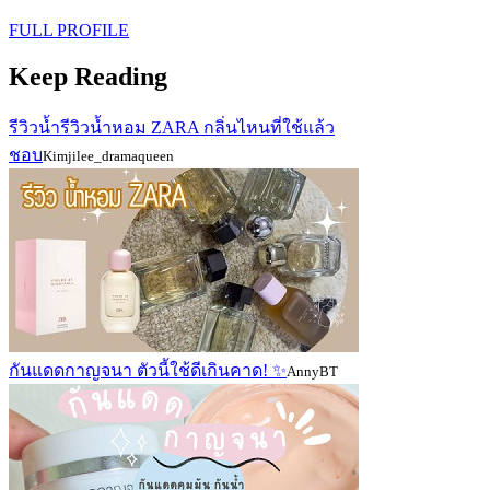
FULL PROFILE
Keep Reading
รีวิวน้ำรีวิวน้ำหอม ZARA กลิ่นไหนที่ใช้แล้ว
ชอบ
Kimjilee_dramaqueen
กันแดดกาญจนา ตัวนี้ใช้ดีเกินคาด! ✨️
AnnyBT