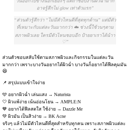
วันออกไปข้างนอกเยอะๆ แต่ถ้าชอบงานผิวฉ่ำมาก
อาจรู้สึกไม่ glow เท่าตัวแรก
ส่วนตัวรู้สึกว่า “ไม่มีตัวไหนดีที่สุดทุกด้าน” แต่มีตัว
ที่เหมาะกับแต่ละวันมากกว่า ☁️ ช่วงนี้ใช้วนๆตาม
สภาพผิวเลย ใครมีตัวไหนชอบอีก ป้ายยาเราได้น้าา
♡
ส่วนตัวชอบสลับใช้ตามสภาพผิวและกิจกรรมในแต่ละวัน
มากกว่า เพราะบางวันอยากได้ผิวฉ่ำ บางวันก็อยากได้ฟีลคุมมัน
😆
📌 สรุปแบบเข้าใจง่าย
🩵 อยากผิวฉ่ำ เล่นแสง → Naturista
🤍 ผิวแพ้ง่าย เน้นอ่อนโยน → AMPLE:N
💙 อยากได้ฟีลสดใส ใช้ง่าย → Dazzle Me
💚 ผิวมัน เป็นสิวง่าย → BK Acne
จริงๆ แล้วไม่มีตัวไหนดีที่สุดสำหรับทุกคน เพราะสภาพผิวแต่ละ