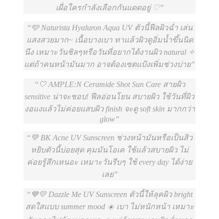
เผื่อใครกำลังเลือกกันแดดอยู่ ♡
🩵 Naturista Hyaluron Aqua UV ตัวนี้ฟีลผิวฉ่ำ เล่น
แสงสวยมาก~ เนื้อบางเบา ทาแล้วผิวดูอิ่มน้ำขึ้นนิด
นึง เหมาะวันชิลๆหรือวันที่อยากได้งานผิว natural ✧
แต่ถ้าคนหน้ามันมาก อาจต้องเซตแป้งเพิ่มช่วงบ่าย
🤍 AMPLE:N Ceramide Shot Sun Care สายผิว
sensitive น่าจะชอบ! ฟีลอ่อนโยน สบายผิว ใช้วันที่ผิว
งอแงแล้วไม่ค่อยแสบผิว finish จะดู soft skin มากกว่า
glow
💚 BK Acne UV Sunscreen ช่วงหน้ามันหรือเป็นสิว
หยิบตัวนี้บ่อยสุด คุมมันโอเค ใช้แล้วสบายผิว ไม่
ค่อยรู้สึกเหนอะ เหมาะวันรีบๆ ใช้ every day ได้ง่าย
เลย
💙💛 Dazzle Me UV Sunscreen ตัวนี้ให้ลุคผิว bright
สดใสแบบ summer mood ☀️ เบา ไม่หนักหน้า เหมาะ