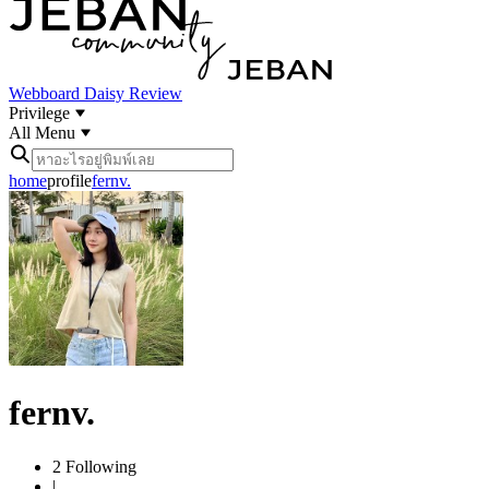
Webboard
Daisy Review
Privilege
All Menu
home
profile
fernv.
fernv.
2
Following
|