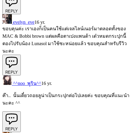
REPLY
evelyn_eve
16 yr.
ขอบคุนค่ะ เราเองก็เป็นคนใช้แต่เจลไลน์เนอร์มาตลอดทั้งของ
MAC & Bobbi brown แต่ผลคือตาเปงแพนด้า เด๋วหมดกระปุกนี้
ตองไปรับน้อง Lunasol มาใช้ซะหน่อยแล้ว ขอบคุณสำหรับรีวิว
นะคะ
REPLY
^^noo_พูริน^^
16 yr.
ค๊า.. นั้นเดี๋ยวถอยลูน่าเป็นกระปุกต่อไปเลยค่ะ ขอบคุณที่แนะนำ
นะคะ ^^
REPLY