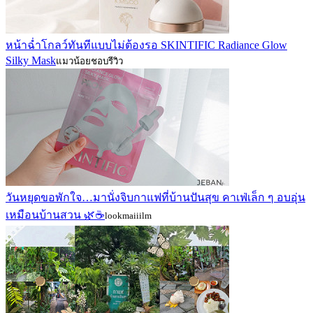
หน้าฉ่ำโกลว์ทันทีแบบไม่ต้องรอ SKINTIFIC Radiance Glow
Silky Mask
แมวน้อยชอบรีวิว
วันหยุดขอพักใจ…มานั่งจิบกาแฟที่บ้านปันสุข คาเฟ่เล็ก ๆ อบอุ่น
เหมือนบ้านสวน 🌿☕
lookmaiiilm