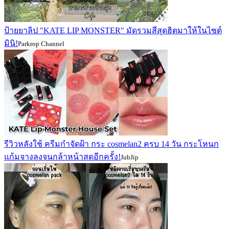
ป้ายยาลิป "KATE LIP MONSTER" มัดรวมสีสุดฮิตมาให้ในไซต์
มินิ!
Parkrop Channel
รีวิวหลังใช้ ครีมกำจัดฝ้า กระ cosmelan2 ครบ 14 วัน กระโหนก
แก้มจางลงจนกล้าหน้าสดอีกครั้ง!
JubJip