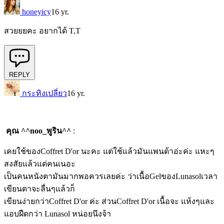
honeyicy
16 yr.
สวยยยคะ อยากได้ T,T
REPLY
กระทิงเปลี่ยว
16 yr.
คุณ ^^noo_พูริน^^
:
เคยใช้ของCoffret D'or นะคะ แต่ใช้แล้วมันแพนด้าอ่ะค่ะ แหะๆ
สงสัยแล้วแต่คนเนอะ
เป็นคนหนังตามันมากพอควรเลยค่ะ ว่าเนื้อGelของLunasolเวลา
เขียนตาจะลื่นๆแล้วก็
เขียนง่ายกว่าCoffret D'or ค่ะ ส่วนCoffret D'or เนื้อจะ แห้งๆและ
แอบฝืดกว่า Lunasol หน่อยนึงจ้า