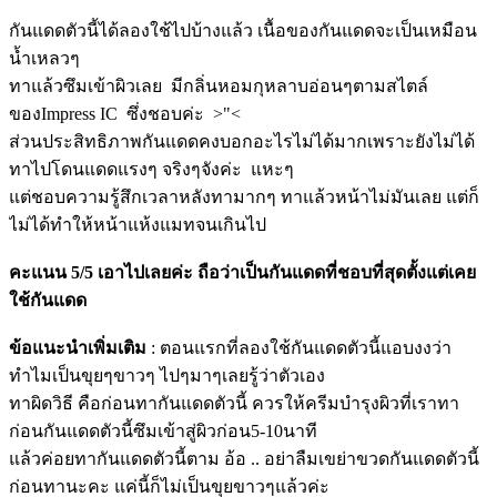
กันแดดตัวนี้ได้ลองใช้ไปบ้างแล้ว เนื้อของกันแดดจะเป็นเหมือน
น้ำเหลวๆ
ทาแล้วซึมเข้าผิวเลย มีกลิ่นหอมกุหลาบอ่อนๆตามสไตล์
ของImpress IC ซึ่งชอบค่ะ >"<
ส่วนประสิทธิภาพกันแดดคงบอกอะไรไม่ได้มากเพราะยังไม่ได้
ทาไปโดนแดดแรงๆ จริงๆจังค่ะ แหะๆ
แต่ชอบความรู้สึกเวลาหลังทามากๆ ทาแล้วหน้าไม่มันเลย แต่ก็
ไม่ได้ทำให้หน้าแห้งแมทจนเกินไป
คะแนน 5/5 เอาไปเลยค่ะ ถือว่าเป็นกันแดดที่ชอบที่สุดตั้งแต่เคย
ใช้กันแดด
ข้อแนะนำเพิ่มเติม
: ตอนแรกที่ลองใช้กันแดดตัวนี้แอบงงว่า
ทำไมเป็นขุยๆขาวๆ ไปๆมาๆเลยรู้ว่าตัวเอง
ทาผิดวิธี คือก่อนทากันแดดตัวนี้ ควรให้ครีมบำรุงผิวที่เราทา
ก่อนกันแดดตัวนี้ซึมเข้าสู่ผิวก่อน5-10นาที
แล้วค่อยทากันแดดตัวนี้ตาม อ้อ .. อย่าลืมเขย่าขวดกันแดดตัวนี้
ก่อนทานะคะ แค่นี้ก็ไม่เป็นขุยขาวๆแล้วค่ะ