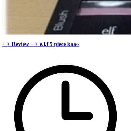
+ + Review + + e.l.f 5 piece kaa~