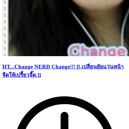
HT...Change NERD Change!!! [[.เปลี่ยนยัยแว่นหน้า
จืดให้เปรี้ยวจี๊ด.]]