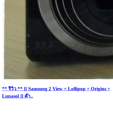
** รีวิว ** [[ Samsung 2 View + Lollipop + Origins +
Lunasol ]] ค๊า..