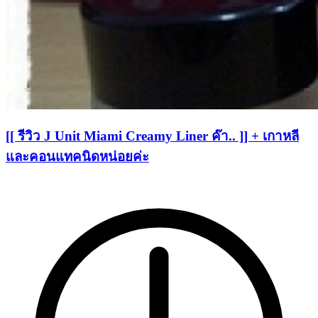
[[ รีวิว J Unit Miami Creamy Liner ค๊า.. ]] + เกาหลี
และคอนแทคนิดหน่อยค่ะ