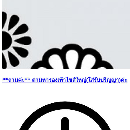
**ถามค่ะ** ตามหารองเท้าไซส์ใหญ่(ใส่รับปริญญา)ค่ะ