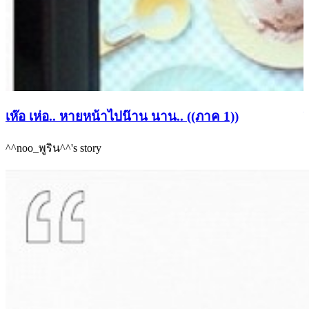
เห๊อ เห่อ.. หายหน้าไปน๊าน นาน.. ((ภาค 1))
ร
^^noo_พูริน^^'s story