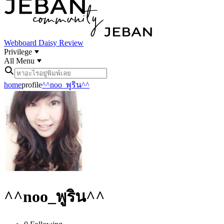
Webboard
Daisy Review
Privilege
All Menu
home
profile
^^noo_พูริน^^
^^noo_พูริน^^