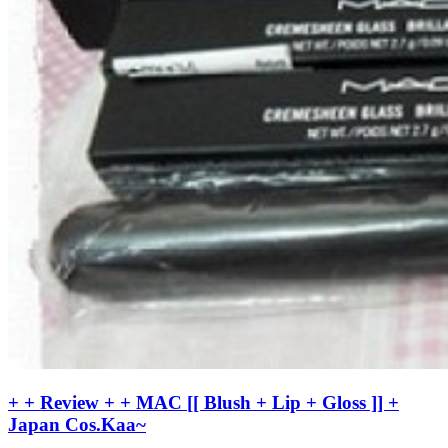
+ + Review + + MAC [[ Blush + Lip + Gloss ]] +
Japan Cos.Kaa~