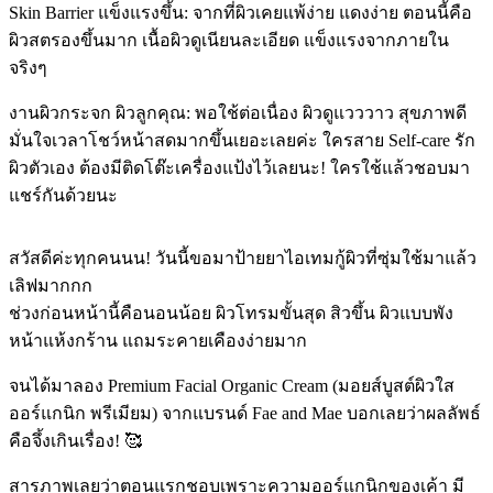
Skin Barrier แข็งแรงขึ้น: จากที่ผิวเคยแพ้ง่าย แดงง่าย ตอนนี้คือ
ผิวสตรองขึ้นมาก เนื้อผิวดูเนียนละเอียด แข็งแรงจากภายใน
จริงๆ
งานผิวกระจก ผิวลูกคุณ: พอใช้ต่อเนื่อง ผิวดูแวววาว สุขภาพดี
มั่นใจเวลาโชว์หน้าสดมากขึ้นเยอะเลยค่ะ ใครสาย Self-care รัก
ผิวตัวเอง ต้องมีติดโต๊ะเครื่องแป้งไว้เลยนะ! ใครใช้แล้วชอบมา
แชร์กันด้วยนะ
สวัสดีค่ะทุกคนนน! วันนี้ขอมาป้ายยาไอเทมกู้ผิวที่ซุ่มใช้มาแล้ว
เลิฟมากกก
ช่วงก่อนหน้านี้คือนอนน้อย ผิวโทรมขั้นสุด สิวขึ้น ผิวแบบพัง
หน้าแห้งกร้าน แถมระคายเคืองง่ายมาก
จนได้มาลอง Premium Facial Organic Cream (มอยส์บูสต์ผิวใส
ออร์แกนิก พรีเมียม) จากแบรนด์ Fae and Mae บอกเลยว่าผลลัพธ์
คือจึ้งเกินเรื่อง! 🥰
สารภาพเลยว่าตอนแรกชอบเพราะความออร์แกนิกของเค้า มี