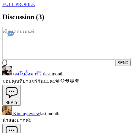
FULL PROFILE
Discussion (3)
SEND
แม่โบอิ้งมารีวิว
last month
ขอบคุณที่มาแชร์กันนะคะ🩷💚🧡🩵💜
REPLY
Kimmyreview
last month
น่าลองมากค่ะ