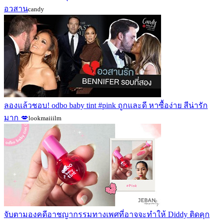
อวสาน
candy
ลองแล้วชอบ! odbo baby tint #pink ถูกและดี หาซื้อง่าย สีน่ารัก
มาก 💋
lookmaiiilm
จับตามองคดีอาชญากรรมทางเพศที่อาจจะทำให้ Diddy ติดคุก