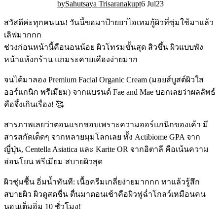
Sahutsaya Trisaranakupt
6 Jul
2
3
สวัสดีค่ะทุกคนนน! วันนี้ขอมาป้ายยาไอเทมกู้ผิวที่ซุ่มใช้มาแล้ว
เลิฟมากกก
ช่วงก่อนหน้านี้คือนอนน้อย ผิวโทรมขั้นสุด สิวขึ้น ผิวแบบพัง
หน้าแห้งกร้าน แถมระคายเคืองง่ายมาก
จนได้มาลอง Premium Facial Organic Cream (มอยส์บูสต์ผิวใส
ออร์แกนิก พรีเมียม) จากแบรนด์ Fae and Mae บอกเลยว่าผลลัพธ์
คือจึ้งเกินเรื่อง! 🥰
สารภาพเลยว่าตอนแรกชอบเพราะความออร์แกนิกของเค้า มี
สารสกัดเด็ดๆ จากหลายมุมโลกเลย ทั้ง Actibiome GPA จาก
ญี่ปุ่น, Centella Asiatica และ Karite OR จากอิตาลี คือเน้นความ
อ่อนโยน พรีเมียม สบายผิวสุด
ผิวชุ่มชื้น อิ่มน้ำทันที: เนื้อครีมเกลี่ยง่ายมากกก ทาแล้วรู้สึก
สบายผิว ผิวดูสดชื่น ตื่นมาตอนเช้าคือผิวฟูฉ่ำโกลว์เหมือนคน
นอนเต็มอิ่ม 10 ชั่วโมง!