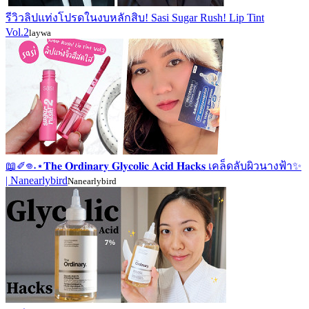
รีวิวลิปแท่งโปรดในงบหลักสิบ! Sasi Sugar Rush! Lip Tint
Vol.2
laywa
📖✐𖦹˖⋆𝐓𝐡𝐞 𝐎𝐫𝐝𝐢𝐧𝐚𝐫𝐲 𝐆𝐥𝐲𝐜𝐨𝐥𝐢𝐜 𝐀𝐜𝐢𝐝 𝐇𝐚𝐜𝐤𝐬 เคล็ดลับผิวนางฟ้า✨
| Nanearlybird
Nanearlybird