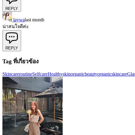
REPLY
laywa
last month
น่าสนใจดีค่ะ
REPLY
Tag ที่เกี่ยวข้อง
Skincareroutine
Selfcare
Healthyskin
organicbeauty
organicskincare
Gla