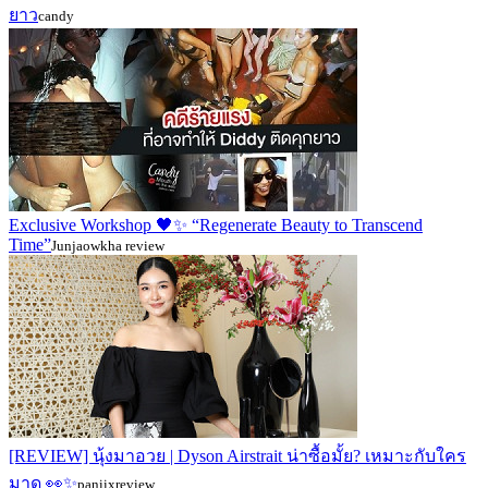
ยาว
candy
Exclusive Workshop 🖤✨ “Regenerate Beauty to Transcend
Time”
Junjaowkha review
[REVIEW] นุ้งมาอวย | Dyson Airstrait น่าซื้อมั้ย? เหมาะกับใคร
มาดู 👀✨
paniixreview