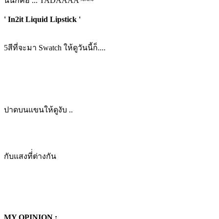
นั่นก็คือ ... TADAAAA ~~~
' In2it Liquid Lipstick '
5สีที่จะมา Swatch ให้ดูวันนี้ก็....
ปาดบนแขนให้ดูงับ ..
กับแสงที่่ต่างกัน
MY OPINION :