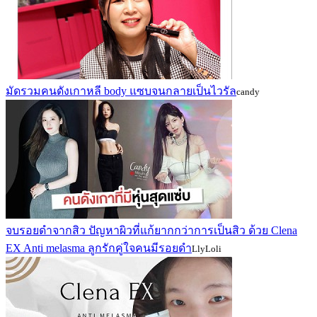
มัดรวมคนดังเกาหลี body แซบจนกลายเป็นไวรัล
candy
จบรอยดำจากสิว ปัญหาผิวที่แก้ยากกว่าการเป็นสิว ด้วย Clena
EX Anti melasma ลูกรักคู่ใจคนมีรอยดำ
LlyLoli