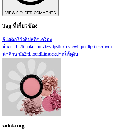
VIEW 5 OLDER COMMENTS
Tag ที่เกี่ยวข้อง
ลิปสติก
รีวิวลิปสติก
เครื่อง
สำอาง
In2it
makeupreview
lipstickreview
liquidlipstick
ราคา
นักศึกษา
In2itLiquidLipstick
ปาดให้ดูงับ
zolokung