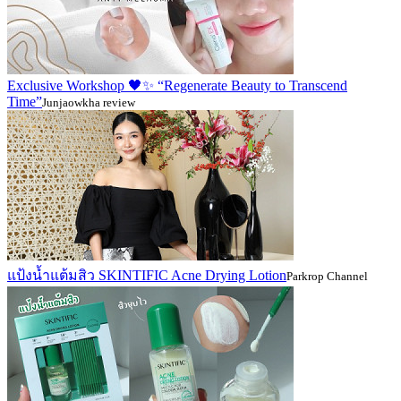
Exclusive Workshop 🖤✨ “Regenerate Beauty to Transcend
Time”
Junjaowkha review
แป้งน้ำแต้มสิว SKINTIFIC Acne Drying Lotion
Parkrop Channel