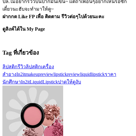
ปล.ไม่อยากรีวิวบนปากมันเขิน~ แต่ถ้าเพื่อนๆอยากเห็นรอซัก
เดี๋ยวนะฮับจะทำมาให้ดู~
ฝากกด Like FP เพื่อ ติดตาม รีวิวต่อๆไปด้วยนะคะ
ดูลิงค์ได้ใน My Page
Tag ที่เกี่ยวข้อง
ลิปสติก
รีวิวลิปสติก
เครื่อง
สำอาง
In2it
makeupreview
lipstickreview
liquidlipstick
ราคา
นักศึกษา
In2itLiquidLipstick
ปาดให้ดูงับ