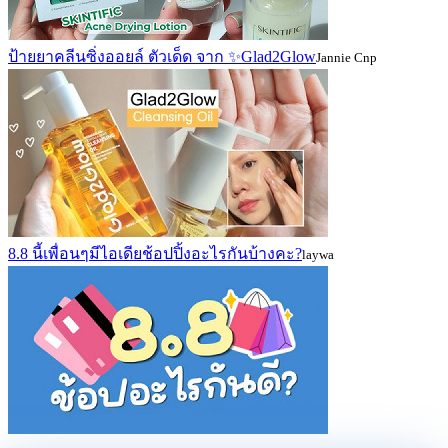
ป้ายยาคลีนซิ่งออยล์ ตัวเด็ด จาก ✨Glad2Glow
Jannie Cnp
8.8 นี้เพื่อนๆมีไอเดียช้อปปิ้งอะไรกันบ้างคะ?
laywa