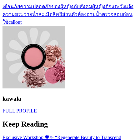
เตือนภัย
ความปลอดภัยของผู้หญิง
ภัยสังคม
ผู้หญิงต้องระวัง
แจ้ง
ความ
สระว่ายน้ำ
ละเมิดสิทธิส่วนตัว
ห้องอาบน้ำ
ตรวจสอบก่อน
ใช้
callout
kawala
FULL PROFILE
Keep Reading
Exclusive Workshop 🖤✨ “Regenerate Beauty to Transcend