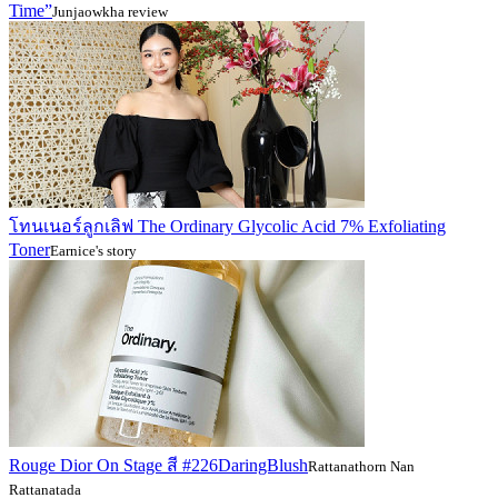
Time”
Junjaowkha review
โทนเนอร์ลูกเลิฟ The Ordinary Glycolic Acid 7% Exfoliating
Toner
Earnice's story
Rouge Dior On Stage สี #226DaringBlush
Rattanathorn Nan
Rattanatada