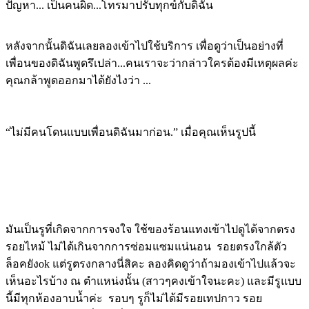
ปัญหา... เป็นคนผิด...โทรมาปรับทุกข์กับดิฉัน
หลังจากนั้นดิฉันเลยลองเข้าไปใช้บริการ เพื่อดูว่าเป็นอย่างที่
เพื่อนของดิฉันพูดรึเปล่า...คนเราจะว่ากล่าวใครต้องมีเหตุผลค่ะ
คุณกล้าพูดออกมาได้ยังไงว่า ...
“ไม่มีคนโดนแบบเพื่อนดิฉันมาก่อน.”
เมื่อคุณเห็นรูปนี้
มันเป็นรูที่เกิดจากการจงใจ ใช้ของร้อนแทงเข้าไปดูได้จากตรง
รอยไหม้ ไม่ได้เกินจากการซ่อมแซมแน่นอน รอยตรงใกล้ตัว
ล็อคยังok แต่รูตรงกลางนี่สิคะ ลองคิดดูว่าถ้ามองเข้าไปแล้วจะ
เห็นอะไรบ้าง ณ ตำแหน่งนั้น (สาวๆคงเข้าใจนะคะ) และมีรูแบบ
นี้มีทุกห้องอาบน้ำค่ะ รอบๆ รูก็ไม่ได้มีรอยเทปกาว รอย