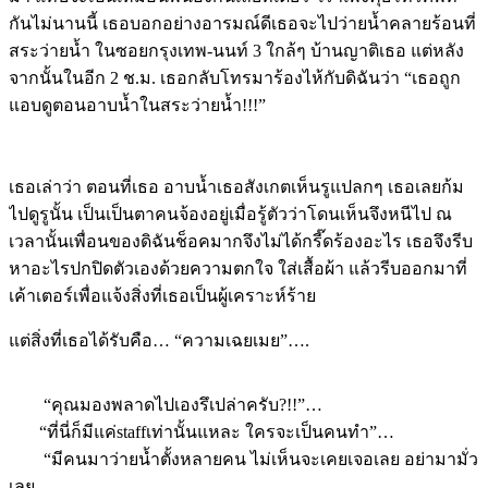
กันไม่นานนี้ เธอบอกอย่างอารมณ์ดีเธอจะไปว่ายน้ำคลายร้อนที่
สระว่ายน้ำ ในซอยกรุงเทพ-นนท์ 3 ใกล้ๆ บ้านญาติเธอ แต่หลัง
จากนั้นในอีก 2 ช.ม. เธอกลับโทรมาร้องไห้กับดิฉันว่า
“เธอถูก
แอบดูตอนอาบน้ำในสระว่ายน้ำ!!!”
เธอเล่าว่า ตอนที่เธอ อาบน้ำเธอสังเกตเห็นรูแปลกๆ เธอเลยก้ม
ไปดูรูนั้น เป็นเป็นตาคนจ้องอยู่เมื่อรู้ตัวว่าโดนเห็นจึงหนีไป ณ
เวลานั้นเพื่อนของดิฉันช็อคมากจึงไม่ได้กรี๊ดร้องอะไร เธอจึงรีบ
หาอะไรปกปิดตัวเองด้วยความตกใจ ใส่เสื้อผ้า แล้วรีบออกมาที่
เค้าเตอร์เพื่อแจ้งสิ่งที่เธอเป็นผู้เคราะห์ร้าย
แต่สิ่งที่เธอได้รับคือ…
“ความเฉยเมย”….
“คุณมองพลาดไปเองรึเปล่าครับ?!!”…
“ที่นี่ก็มีแค่staffเท่านั้นแหละ ใครจะเป็นคนทำ”…
“มีคนมาว่ายน้ำตั้งหลายคน ไม่เห็นจะเคยเจอเลย อย่ามามั่ว
เลย