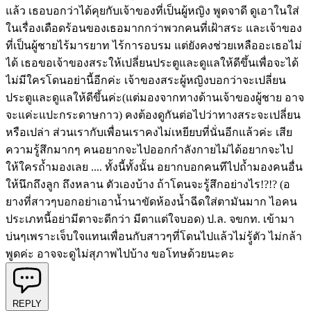
แล้ว เธอบอกว่าได้คุยกับเจ้าของที่เป็นผู้หญิง พูดจาดี ดูเอาในใส่
ในเรื่องเดือดร้อนของเธอมากกว่าพวกคนที่เฝ้าสระ และเจ้าของ
ที่เป็นผู้ชายไร้มารยาท ไร้การอบรม แต่ยังคงช่วยเหลืออะเธอไม่
ได้ เธอขอเจ้าของสระให้เปลี่ยนประตูและดูแลให้ดีขึ้นเพื่อจะได้
ไม่มีใครโดนอย่านี้อีกค่ะ เจ้าของสระผู้หญิงบอกว่าจะเปลี่ยน
ประตูและดูแลให้ดีขึ้นค่ะ(แต่มองจากทางด้านเจ้าของผู้ชาย อาจ
จะแค่ะแปะกระดาษกาว) คงต้องดูกันต่อไปว่าทางสระจะเปลี่ยน
หรือเปล่า ส่วนเรากับเพื่อนเราคงไม่เหยียบที่นั่นอีกแล้วค่ะ เสีย
ความรู้สึกมากๆ คนอยากจะไปออกกำลังกายไม่ได้อยากจะไป
ให้ใครถ้ำมองเลย .... ทั้งนี้ทั้งนั้น อยากบอกคนทีไปถ้ำมองคนอื่น
ให้นึกถึงลูก ถึงหลาน ตัวเองบ้าง ถ้าโดนจะรู้สึกอย่างไร!?!? (อ
ยางที่สาวๆบอกอย่าเอาน้ำนาขัดห้องน้ำฉีดใส่ตามันมาก ไอคน
ประเภทนี้อย่ามีตาจะดีกว่า มีตาแต่ใจบอด) ป.ล. จขกท. เข้ามา
บ่นๆเพราะเจ็บใจแทนเพื่อนกับสาวๆที่โดนไปแล้วไม่รฺู้ตัว ไม่กล้า
พูดค่ะ อาจจะดูไม่สุภาพไปบ้าง ขอโทษด้วยนะคะ
REPLY