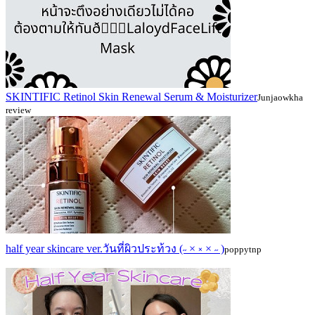
SKINTIFIC Retinol Skin Renewal Serum & Moisturizer
Junjaowkha
review
half year skincare ver.วันที่ผิวประท้วง (˶ × ༝ × ˶ )
poppytnp