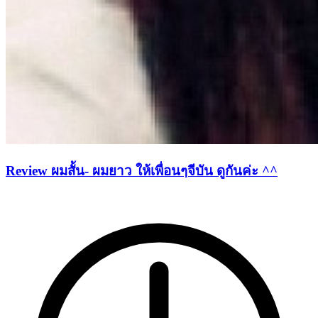
Review ผมสั้น- ผมยาว ให้เพื่อนๆจีบัน ดูกันค่ะ ^^