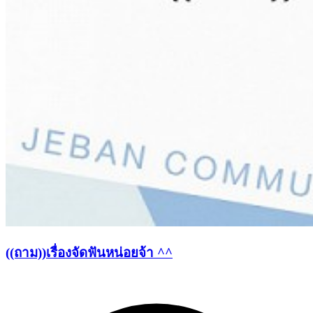
((ถาม))เรื่องจัดฟันหน่อยจ้า ^^