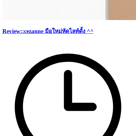
Review::cezanne มือใหม่หัดไลท์ดั้ง ^^