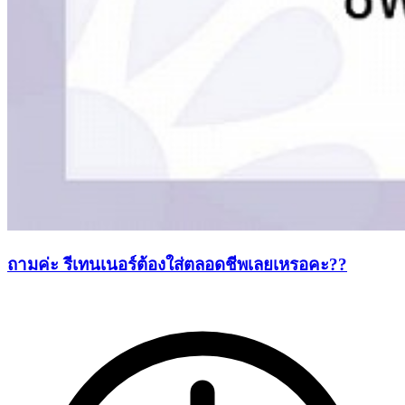
ถามค่ะ รีเทนเนอร์ต้องใส่ตลอดชีพเลยเหรอคะ??