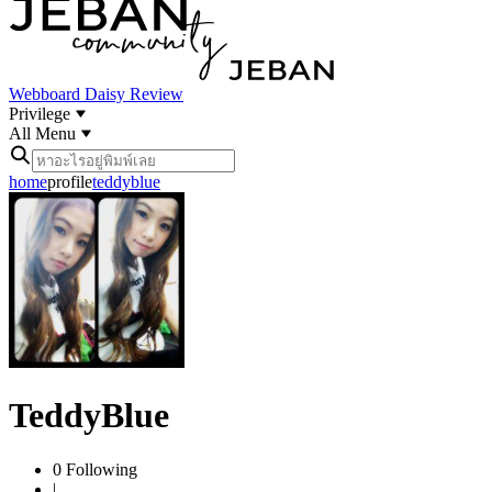
Webboard
Daisy Review
Privilege
All Menu
home
profile
teddyblue
TeddyBlue
0
Following
|