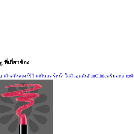
 ที่เกี่ยวข้อง
ษาสิว
สกินแคร์
รีวิวสกินแคร์
หน้าใส
สิวอุดตัน
PanClinic
ครีมละลายหั