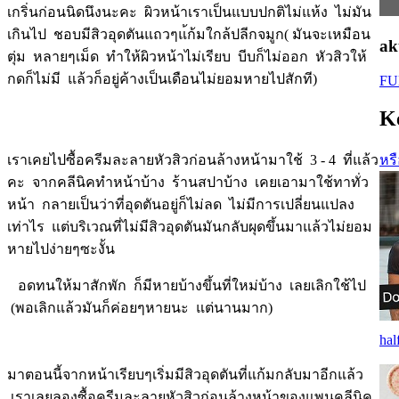
เกริ่นก่อนนิดนึงนะคะ ผิวหน้าเราเป็นแบบปกติไม่แห้ง ไม่มัน
เกินไป ชอบมีสิวอุดตันแถวๆแ้ก้มใกล้ปลีกจมูก( มันจะเหมือน
ak
ตุ่ม หลายๆเม็ด ทำให้ผิวหน้าไม่เรียบ บีบก็ไม่ออก หัวสิวให้
กดก็ไม่มี แล้วก็อยู่ค้างเป็นเดือนไม่ยอมหายไปสักที)
FU
K
หรื
เราเคยไปซื้อครีมละลายหัวสิวก่อนล้างหน้ามาใช้ 3 - 4 ที่แล้ว
คะ จากคลีนิคทำหน้าบ้าง ร้านสปาบ้าง เคยเอามาใช้ทาทั่ว
หน้า กลายเป็นว่าที่อุดตันอยู่ก็ไม่ลด ไม่มีการเปลี่ยนแปลง
เท่าไร แต่บริเวณที่ไม่มีสิวอุดตันมันกลับผุดขึ้นมาแล้วไม่ยอม
หายไปง่ายๆซะงั้น
อดทนให้มาสักพัก ก็มีหายบ้างขึ้นที่ใหม่บ้าง เลยเลิกใช้ไป
(พอเลิกแล้วมันก็ค่อยๆหายนะ แต่นานมาก)
hal
มาตอนนี้จากหน้าเรียบๆเริ่มมีสิวอุดตันที่แก้มกลับมาอีกแล้ว
เราเลยลองซื้อครีมละลายหัวสิวก่อนล้างหน้าของแพนคลีนิค