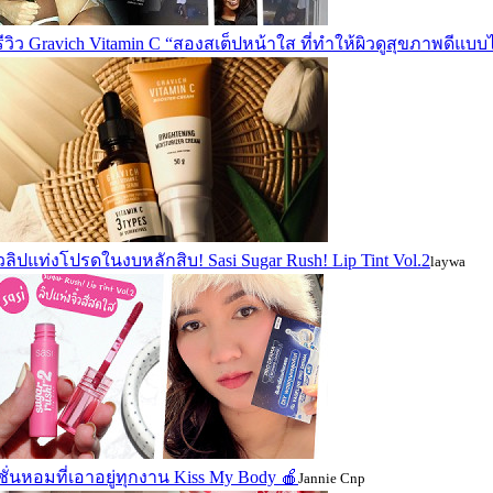
ีวิว Gravich Vitamin C “สองสเต็ปหน้าใส ที่ทำให้ผิวดูสุขภาพดีแบบ
ิวลิปแท่งโปรดในงบหลักสิบ! Sasi Sugar Rush! Lip Tint Vol.2
laywa
ั่นหอมที่เอาอยู่ทุกงาน Kiss My Body 🍎
Jannie Cnp