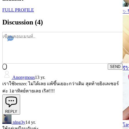
FULL PROFILE
✨ ร
Discussion (4)
SEND
รีว
Anonymous
13 yr.
เราใช้benzec ไม่ได้เลย แพ้ขึ้นเยอะกว่าเดิม สุดท้ายยิงเลเซอร์
ค่ะ 1อาทิตย์หายเลย เริส!!!!
REPLY
nlng3y
14 yr.
โลช
ใช้อยู่เหมือนกันค่ะ