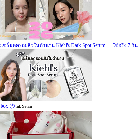
ิวเซรั่มลดรอยสิวในตำนาน Kiehl's Dark Spot Serum — ใช้จริง 7 วัน
 box 📦
Tak Sutira