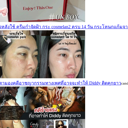
วิวหลังใช้ ครีมกำจัดฝ้า กระ cosmelan2 ครบ 14 วัน กระโหนกแก้มจ
บตามองคดีอาชญากรรมทางเพศที่อาจจะทำให้ Diddy ติดคุกยาว
can