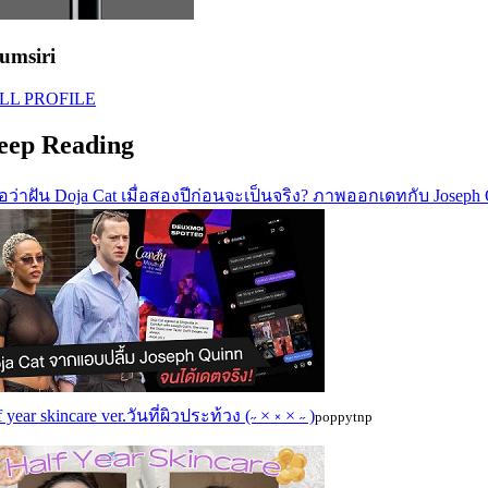
umsiri
LL PROFILE
eep Reading
อว่าฝัน Doja Cat เมื่อสองปีก่อนจะเป็นจริง? ภาพออกเดทกับ Joseph 
f year skincare ver.วันที่ผิวประท้วง (˶ × ༝ × ˶ )
poppytnp