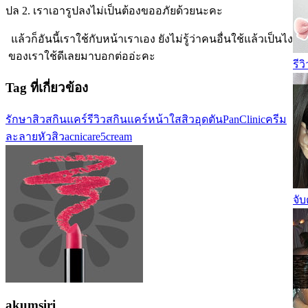
ปล 2. เราเอารูปลงไม่เป็นต้องขออภัยด้วยนะคะ
แล้วก็อันนี้เราใช้กับหน้าเราเอง ยังไม่รู้ว่าคนอื่นใช้แล้วเป็นไง
ของเราใช้ดีเลยมาบอกต่ออ่ะคะ
รี
Tag ที่เกี่ยวข้อง
รักษาสิว
สกินแคร์
รีวิวสกินแคร์
หน้าใส
สิวอุดตัน
PanClinic
ครีม
ละลายหัวสิว
acnicare5cream
จั
akumsiri